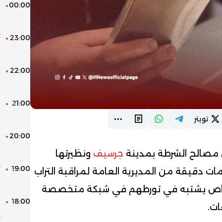
00:00
و
ا
23:00
ع
22:00
ا
ا
21:00
و
م
تويتر
20:00
ز
ب
 مصالح الشرطة بمدينة
جرسيف
ونظيرتها
19:00
ت
ت دقيقة من المديرية العامة لمراقبة التراب
ب
اص يشتبه في تورطهم في شبكة متخصصة
18:00
ت.
ي