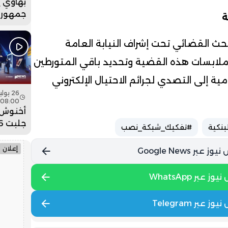
بهاوي 
جمهور 
ة
في ختا
عيساوة.
ث القضائي تحت إشراف النيابة العامة
ابسات هذه القضية وتحديد باقي المتورطين
ية إلى التصدي لجرائم الاحتيال الإلكتروني
08:00
أخنوش:
بنكية
#تفكيك_شبكة_نصب
ضخمة ل
وادي ا
إعلان