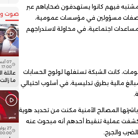
لمشتبه فيهم كانوا يستهدفون ضحاياهم عبر
صوت وص
ن صفات مسؤولين في مؤسسات عمومية،
ساعدات اجتماعية، في محاولة لاستدراجهم
17:00
مات، كانت الشبكة تستغلها لولوج الحسابات
عائلة ا
ما زالت
مبالغ مالية بطرق تدليسية، في أسلوب احتيالي
جثمان اب
.
فيديو
ي باشرتها المصالح الأمنية مكنت من تحديد هوية
كشفت عملية تنقيط أحدهم أنه مبحوث عنه
ضرب والجرح.
00:00