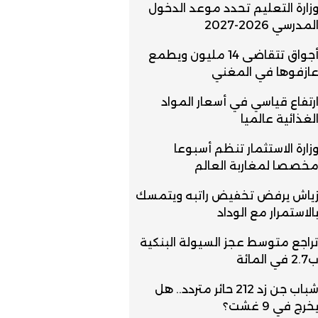
زارة التعليم تحدد موعد الدخول
لمدرسي 2026-2027
أجواق تتقاضى 14 مليون ويطمع
ازفوها في المغني
رتفاع قياسي في أسعار المواد
لغذائية عالميا
زارة الاستثمار تنظم أسبوعا
خصصا لمغاربة العالم
ياش يرفض تخفيض راتبه ويتمسك
الاستمرار مع الوداد
راجع متوسط عجز السيولة البنكية
2.7 في المائة
شباب جن زد 212 حائر متردد.. هل
خرج في 9 غشت؟