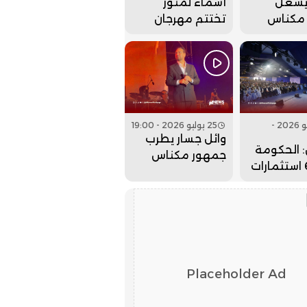
يشعل
أسماء لمنور
مكناس
تختتم مهرجان
م مهرجان
عيساوة بحفل
. فيديو
جماهيري كبير..
فيديو
26 يوليو 2026 -
25 يوليو 2026 - 19:00
وائل جسار يطرب
 الحكومة
جمهور مكناس
جلبت 6 استثمارات
بمهرجان عيساوة..
لداخلة
فيديو
لذهب
Placeholder Ad