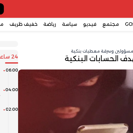
GO
مجتمع
فيديو
سياسة
رياضة
خفيف ظريف
مع
24 ساعة
 الحسابات البنكية
06:00
ا
ف
04:00
م
ت
02:00
ا
ا
ف