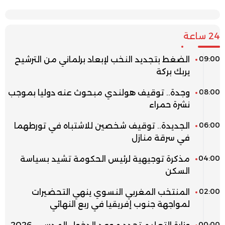
24 ساعة
09:00
الضغط بتجديد النخب لإبعاد برلماني من الترشيح
يربك بركة
08:00
وجدة.. توقيف هولندي مبحوث عنه دوليا بموجب
نشرة حمراء
06:00
الجديدة.. توقيف شخصين للاشتباه في تورطهما
في سرقة منازل
04:00
مذكرة توجيهية لرئيس الحكومة تشيد بسياسة
السكن
02:00
المنتخب المغربي النسوي ينهي التحضيرات
لمواجهة جنوب إفريقيا في ربع النهائي
00:00