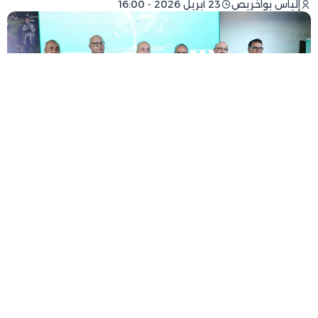
إلياس بواخريص
23 أبريل 2026 - 16:00
فيسبوك
تويتر
-
+
حجم الخط
1 دقيقة للقراءة
وقعت اللجنة الوطنية لمراقبة حماية المعطيات
الشخصية، برئاسة عمر السغروشني، أمس (الأربعاء)،