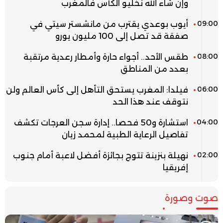
وإن شاء الله نخليو الكأس فالمغرب
09:00
أيوب بوعدي يقترب من مانشستر سيتي في
صفقة قد تصل إلى 100 مليون يورو
08:00
طقس الأحد.. أجواء حارة وأمطار رعدية مرتقبة
بعدد من المناطق
06:00
فيلدا: المغرب يستحق التأهل إلى كأس العالم ولن
نتوقف عند هذا الحد
04:00
استشارة و50 فحصا.. إدارة سجن العرجات تكشف
تفاصيل الرعاية الطبية لمحمد زيان
02:00
نهيلة بنزينة تتوج بجائزة أفضل لاعبة أمام جنوب
إفريقيا
صوت وصورة