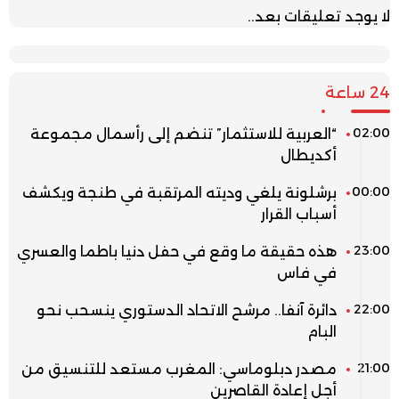
لا يوجد تعليقات بعد..
24 ساعة
02:00
“العربية للاستثمار” تنضم إلى رأسمال مجموعة
أكديطال
00:00
برشلونة يلغي وديته المرتقبة في طنجة ويكشف
أسباب القرار
23:00
هذه حقيقة ما وقع في حفل دنيا باطما والعسري
في فاس
22:00
دائرة آنفا.. مرشح الاتحاد الدستوري ينسحب نحو
البام
21:00
مصدر دبلوماسي: المغرب مستعد للتنسيق من
أجل إعادة القاصرين