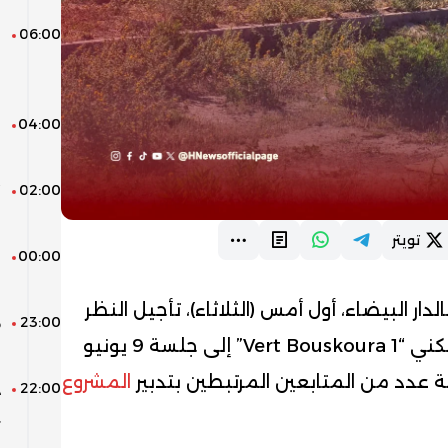
06:00
ن
ا
و
04:00
ا
ا
02:00
“
ر
تويتر
00:00
ب
ط
لدار البيضاء، أول أمس (الثلاثاء)، تأجيل النظر
23:00
ه
في الملف المرتبط بالمشروع السكني “Vert Bouskoura 1” إلى جلسة 9 يونيو
ب
 عدد من المتابعين المرتبطين بتدبير
المشروع
22:00
د
ي