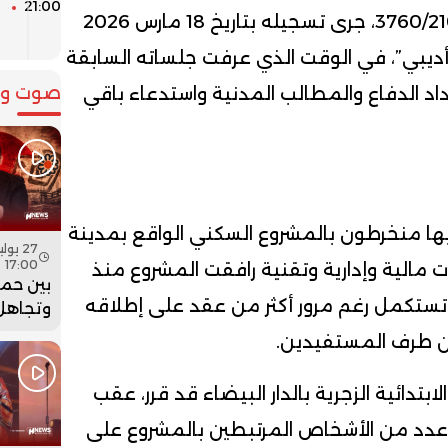
21:00
م
الملف، الذي يحمل رقم 3760/2101/2026، جرى تسجيله بتاريخ 18 مارس 2026
ل
ديبي”، في الوقت الذي عرفت جلساته السابقة
صوت وص
اد الدفاع والمطالب المدنية واستدعاء باقي
ها منخرطون بالمشروع السكني الواقع بمدينة
17:00
ات مالية وإدارية وتقنية رافقت المشروع منذ
بين حما
 تستكمل رغم مرور أكثر من عقد على إطلاقه
وتجاهل 
هل أعاد
 طرف المستفيدين.
بنسعيد
الساعة 
تدائية الزجرية بالدار البيضاء قد قرر، عقب
ة عدد من الأشخاص المرتبطين بالمشروع على