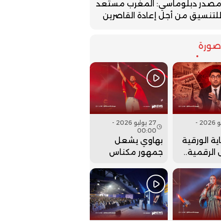
صدر دبلوماسي: المغرب مستعد
لتنسيق من أجل إعادة القاصرين
ورة
27 يوليو 2026 -
27 يوليو 2026 -
00:00
ية الورقية
بهاوي يشعل
الرقمية..
جمهور مكناس
ت وزارة
في ختام مهرجان
 عقارب
عيساوة.. فيديو
إلى الوراء؟