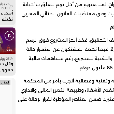
راح، لمتابعتهم من أجل تهم تتعلق ب”خيانة
19:00
أسماء ل
صب”، وفق مقتضيات القانون الجنائي المغربي.
تختتم 
عيساوة
جماهيري
فيديو
 التحقيق، فقد أنجز المشروع فوق الرسم
86149/63 ببوسكورة، فيما تحدث المشتكون عن استمرار حالة
والتقنية للمشروع، رغم مساهمات مالية
25 يوليو 2026 - 19:00
وائل جس
جمهور 
بمهرجان
ة وتقنية وقضائية أنجزت بأمر من المحكمة،
فيديو
إعلان
م الأشغال وطبيعة التدبير المالي والإداري
برت ضمن العناصر المؤطرة لقرار الإحالة على