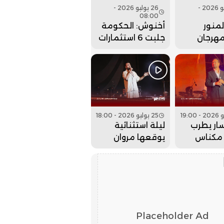
26 يوليو 2026 -
26 يوليو 2026 -
08:00
منور
أخنوش: الحكومة
مهرجان
جلبت 6 استثمارات
 بحفل
ضخمة للداخلة
 كبير..
وادي الذهب
25 يوليو 2026 - 18:00
ار يطرب
ليلة استثنائية
مكناس
يوقعها مروان
 عيساوة..
حاجي بمهرجان
عيساوة.. فيديو
Placeholder Ad