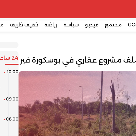
GO
مجتمع
فيديو
سياسة
رياضة
خفيف ظريف
مع
24 ساعة
ملف مشروع عقاري في بوسكورة فير
10:00
ا
ا
د
09:00
م
م
08:00
ط
ا
ا