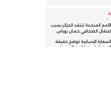
لأمم المتحدة تنتقد الجزائر بسبب
عتقال الصحافي حسان بوراس
لسفارة الإسبانية توضح حقيقة
لاستفادة من قانون التسوية بعد
خول سبتة ومليلية
ذكرة حكومية تثمن ما تحقق في
جالي الصحة والتعليم
قس الجمعة.. استمرار الأجواء
لحارة وزخات رعدية مرتقبة بعدد من
لمناطق
قابة تتهم الكثيري بحرمان موظفي
لمندوبية من العطلة السنوية