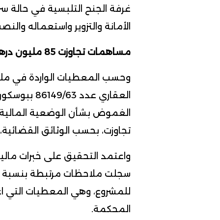
غرفة الجنح التلبسية في حالة س
الأمانة والتزوير واستعماله والن
مساهمات تجاوزت 85 مليون درهم
وحسب المعطيات الواردة في ملف
العقاري عدد 
الغموض بشأن الوضعية المالية 
تجاوزت، بحسب الوثائق القضائية، 85 مليون درهم.
واعتمد التحقيق على خبرات مالي
سجلت ملاحظات مرتبطة بنسبة تقد
للمشروع، وهي المعطيات التي اعت
المحكمة.