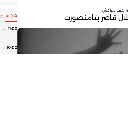
ة هزت مراكش
24 ساعة
ال قاصر بتامنصورت
11:00
ا
ا
10:00
ا
ا
د
09:00
م
م
08:00
ط
ا
ا
06:00
ن
ا