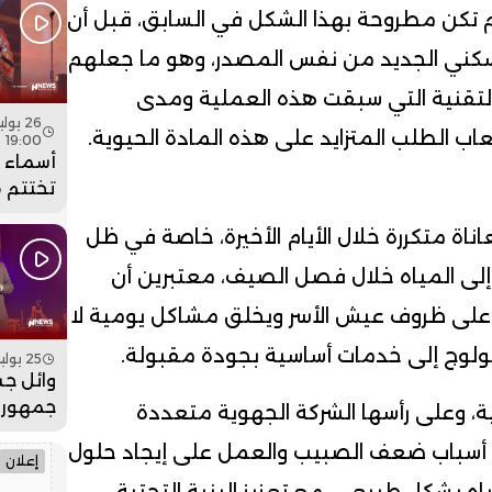
بنسعيد
لم تكن مطروحة بهذا الشكل في السابق، قبل أن
الساعة 
لسكني الجديد من نفس المصدر، وهو ما جعلهم
التقنية التي سبقت هذه العملية ومدى
اب الطلب المتزايد على هذه المادة الحيوية.
19:00
أسماء ل
تختتم 
عيساوة
ة متكررة خلال الأيام الأخيرة، خاصة في ظل
جماهيري
فيديو
جة إلى المياه خلال فصل الصيف، معتبرين أن
 على ظروف عيش الأسر ويخلق مشاكل يومية لا
ولوج إلى خدمات أساسية بجودة مقبولة.
25 يوليو 2026 - 19:00
وائل جس
جمهور 
ة، وعلى رأسها الشركة الجهوية متعددة
بمهرجان
 أسباب ضعف الصبيب والعمل على إيجاد حلول
فيديو
إعلان