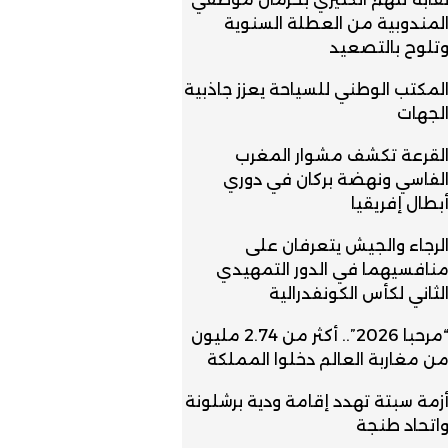
لمندوبية من العطلة السنوية
تلوح بالتصعيد
لمكتب الوطني للسياحة يعزز جاذبية
لجهات
لقرعة تكشف مشوار المغرب
لفاسي ونهضة بركان في دوري
بطال إفريقيا
لرجاء والجيش يتعرفان على
نافسيهما في الدور التمهيدي
لثاني لكأس الكونفدرالية
“مرحبا 2026”.. أكثر من 2.74 مليون
ن مغاربة العالم دخلوا المملكة
زمة سبتة تهدد إقامة ودية برشلونة
اتحاد طنجة