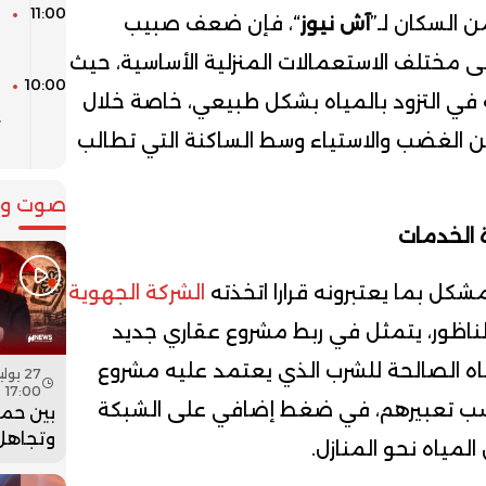
11:00
ا
 السكان لـ”
آش نيوز
“، فإن ضعف صبيب
ا
ى مختلف الاستعمالات المنزلية الأساسية، حيث
10:00
في التزود بالمياه بشكل طبيعي، خاصة خلال
ي
ب
 من الغضب والاستياء وسط الساكنة التي تطالب
صوت وص
 الخدمات
شكل بما يعتبرونه قرارا اتخذته
الشركة الجهوية
ناظور، يتمثل في ربط مشروع عقاري جديد
اه الصالحة للشرب الذي يعتمد عليه مشروع
17:00
 حسب تعبيرهم، في ضغط إضافي على الشبكة
بين حما
وتجاهل 
ياه نحو المنازل.
هل أعاد