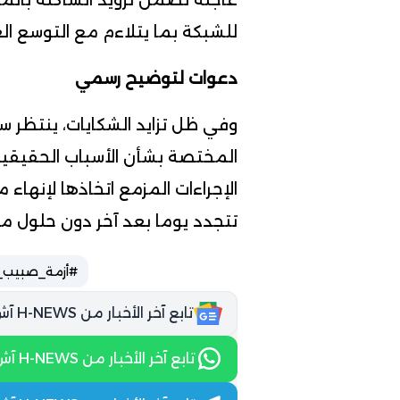
عاجلة تضمن تزويد الساكنة بالمي
للشبكة بما يتلاءم مع التوسع ال
دعوات لتوضيح رسمي
وفي ظل تزايد الشكايات، ينتظر 
المختصة بشأن الأسباب الحقيقية 
الإجراءات المزمع اتخاذها لإنهاء 
تتجدد يوما بعد آخر دون حلول م
#أزمة_صبيب_ا
تابع آخر الأخبار من H-NEWS آش نيوز عبر Google News
تابع آخر الأخبار من H-NEWS آش نيوز عبر WhatsApp