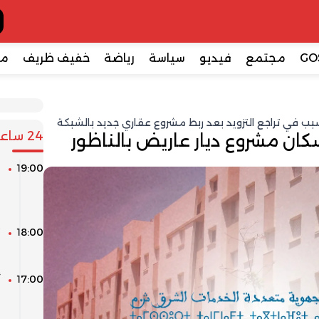
GO
مجتمع
فيديو
سياسة
رياضة
خفيف ظريف
مع
سبب في تراجع التزويد بعد ربط مشروع عقاري جديد بالشبكة
24 ساعة
كان مشروع ديار عاريض بالناظور
19:00
ا
م
ا
18:00
م
17:00
أ
و