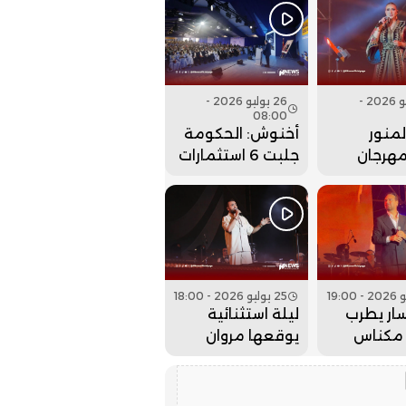
 عقارب
عيساوة.. فيديو
إلى الوراء؟
26 يوليو 2026 -
26 يوليو 2026 -
08:00
منور
أخنوش: الحكومة
مهرجان
جلبت 6 استثمارات
 بحفل
ضخمة للداخلة
 كبير..
وادي الذهب
25 يوليو 2026 - 18:00
ار يطرب
ليلة استثنائية
مكناس
يوقعها مروان
 عيساوة..
حاجي بمهرجان
عيساوة.. فيديو