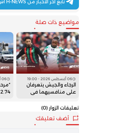
تابع آخر الأخبار من H-NEWS آش نيوز عبر Telegram
مواضيع ذات صلة
06 أغسطس 2026 - 19:00
06 أغسطس 2026 - 18:00
الرجاء والجيش يتعرفان
على منافسيهما في
4
الدور التمهيدي الثاني
العال
لكأس الكونفدرالية
تعليقات الزوار
(0)
أضف تعليقك