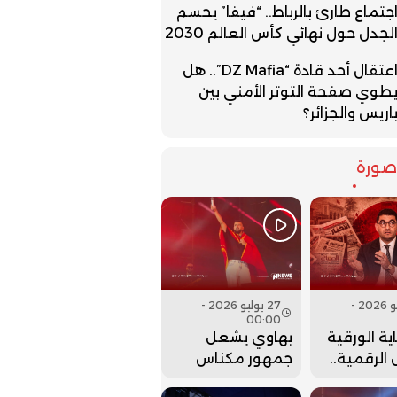
جتماع طارئ بالرباط.. “فيفا” يحسم
لجدل حول نهائي كأس العالم 2030
اعتقال أحد قادة “DZ Mafia”.. هل
طوي صفحة التوتر الأمني بين
اريس والجزائر؟
ورة
27 يوليو 2026 -
27 يوليو 2026 -
00:00
ية الورقية
بهاوي يشعل
الرقمية..
جمهور مكناس
ت وزارة
في ختام مهرجان