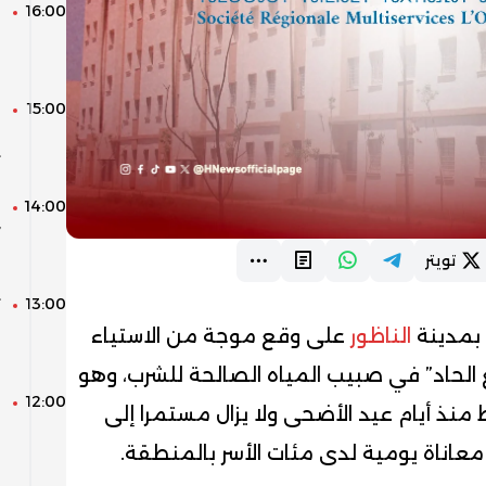
16:00
ا
و
و
15:00
م
ا
ت
14:00
ا
ا
تويتر
13:00
ت
س
 بمدينة
الناظور
على وقع موجة من الاستياء
ا
ع الحاد” في صبيب المياه الصالحة للشرب، وهو
12:00
نذ أيام عيد الأضحى ولا يزال مستمرا إلى
ف
عاناة يومية لدى مئات الأسر بالمنطقة.
ل