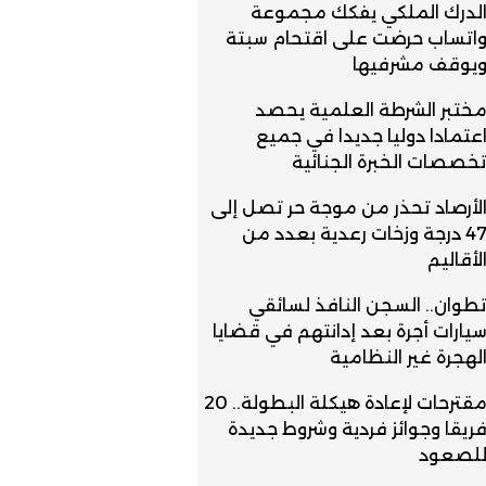
لدرك الملكي يفكك مجموعة
اتساب حرضت على اقتحام سبتة
يوقف مشرفيها
ختبر الشرطة العلمية يحصد
عتمادا دوليا جديدا في جميع
خصصات الخبرة الجنائية
لأرصاد تحذر من موجة حر تصل إلى
47 درجة وزخات رعدية بعدد من
لأقاليم
طوان.. السجن النافذ لسائقي
يارات أجرة بعد إدانتهم في قضايا
لهجرة غير النظامية
مقترحات لإعادة هيكلة البطولة.. 20
ريقا وجوائز فردية وشروط جديدة
لصعود