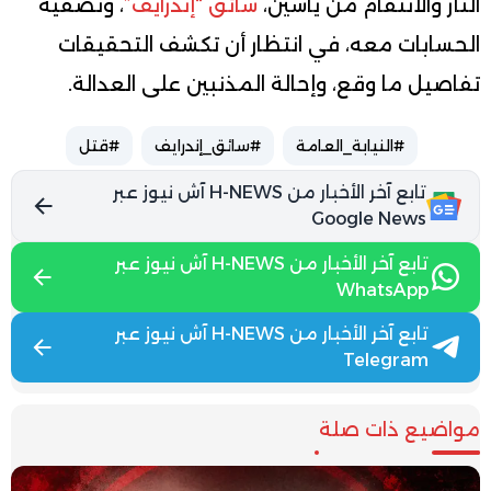
الثأر والانتقام من ياسين،
سائق “إندرايف”
، وتصفية
الحسابات معه، في انتظار أن تكشف التحقيقات
تفاصيل ما وقع، وإحالة المذنبين على العدالة.
#النيابة_العامة
#سائق_إندرايف
#قتل
تابع آخر الأخبار من H-NEWS آش نيوز عبر
Google News
تابع آخر الأخبار من H-NEWS آش نيوز عبر
WhatsApp
تابع آخر الأخبار من H-NEWS آش نيوز عبر
Telegram
مواضيع ذات صلة