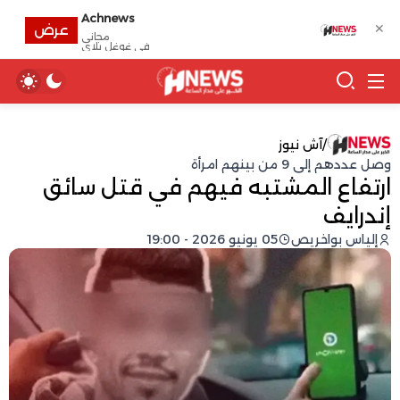
Achnews
✕
عرض
مجانى
في غوغل بلاي
/
آش نيوز
وصل عددهم إلى 9 من بينهم امرأة
ارتفاع المشتبه فيهم في قتل سائق
إندرايف
إلياس بواخريص
05 يونيو 2026 - 19:00