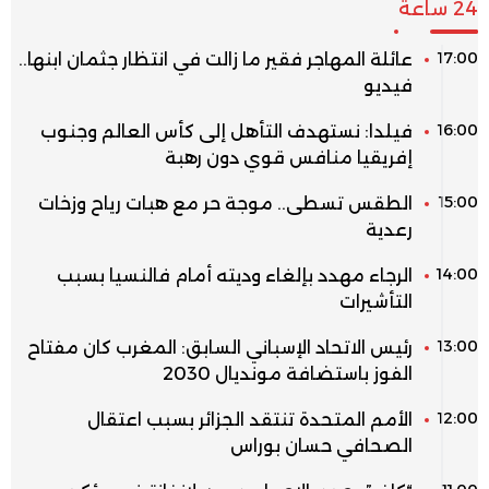
24 ساعة
17:00
عائلة المهاجر فقير ما زالت في انتظار جثمان ابنها..
فيديو
16:00
فيلدا: نستهدف التأهل إلى كأس العالم وجنوب
إفريقيا منافس قوي دون رهبة
15:00
الطقس تسطى.. موجة حر مع هبات رياح وزخات
رعدية
14:00
الرجاء مهدد بإلغاء وديته أمام فالنسيا بسبب
التأشيرات
13:00
رئيس الاتحاد الإسباني السابق: المغرب كان مفتاح
الفوز باستضافة مونديال 2030
12:00
الأمم المتحدة تنتقد الجزائر بسبب اعتقال
الصحافي حسان بوراس