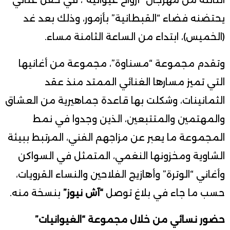
الثالثة من مهرجان “أرواح غيوانية”، في حفل غنائي
يحتضنه فضاء “القبطانية” بأزمور، وذلك بعد غد
(الخميس)، ابتداء من الساعة الثامنة مساء.
وتقدم مجموعة “مسناوة”، مجموعة من أغانيها
التي تميز مسارها الغنائي الممتد منذ عقد
الثمانينات، وشكلت بها قاعدة جماهيرية من العشاق
والمهتمين والمتتبعين، الذين وجدوا في نمط
المجموعة ما يعبر عن مزاجهم الفني، المرتبط ببيئة
الشاوية ومخزونها النغمي، المتمثل في السواكن
وأغاني “الوترة” وأهازيج الفلاحين والنساء القرويات،
حسب ما جاء في بلاغ توصل
“آش نيوز”
بنسخة منه.
حضور نسائي من خلال مجموعة “الغيوانيات”