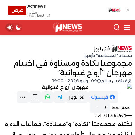
Achnews
✕
عرض
مجانى
في غوغل بلاي
/
آش نيوز
بفضاء "القبطانية" بأزمور
مجموعتا تكادة ومسناوة في اختتام
مهرجان “أرواح غيوانية”
غيثة بن سالم
09 يونيو 2026 - 19:00
فيسبوك
تويتر
-
+
حجم الخط
1 دقيقة للقراءة
تختتم مجموعتا “تكادة” و”مسناوة”، فعاليات الدورة