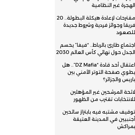
لهجرة غير النظامية
مقترحات لإعادة هيكلة البطولة.. 20
ريقا وجوائز فردية وشروط جديدة
لصعود
جتماع طارئ بالرباط.. “فيفا” يحسم
لجدل حول نهائي كأس العالم 2030
اعتقال أحد قادة “DZ Mafia”.. هل
طوي صفحة التوتر الأمني بين
اريس والجزائر؟
ائحة المرشحين غير المؤهلين
لانتخابات تقترب من الظهور
وقيف مشتبه فيه بابتزاز سائحين
جنبيين في المدينة العتيقة
مراكش