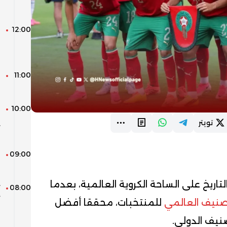
ا
12:00
ف
ل
11:00
ا
ا
10:00
ي
تويتر
ب
09:00
ل
ل
تاريخ على الساحة الكروية العالمية، بعدما
08:00
ت
أ
صنيف العالمي
للمنتخبات، محققا أفضل
ب
صنيف الدولي.