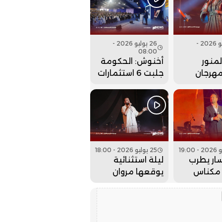
إلى الوراء؟
26 يوليو 2026 -
26 يوليو 2026 -
08:00
منور
أخنوش: الحكومة
مهرجان
جلبت 6 استثمارات
 بحفل
ضخمة للداخلة
 كبير..
وادي الذهب
25 يوليو 2026 - 18:00
ار يطرب
ليلة استثنائية
مكناس
يوقعها مروان
 عيساوة..
حاجي بمهرجان
عيساوة.. فيديو