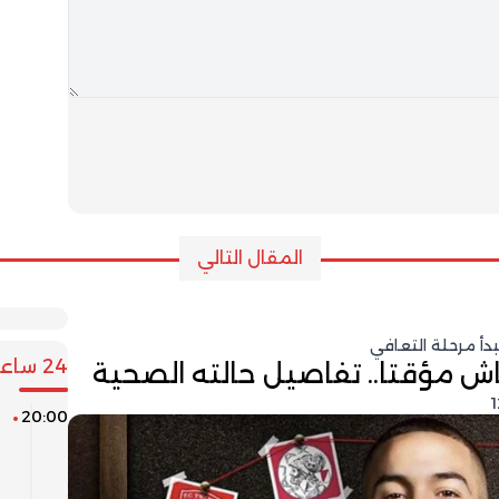
المقال التالي
دأ مرحلة التعافي
24 ساعة
زياش مؤقتا.. تفاصيل حالته الصحية
20:00
ن
ا
و