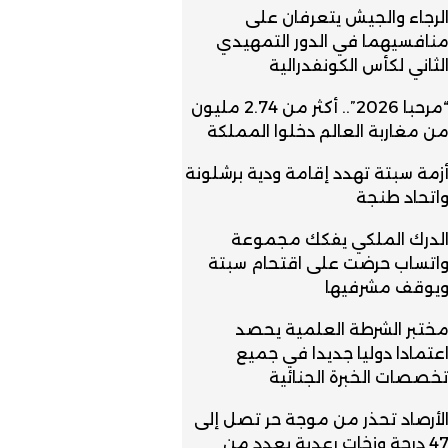
لرجاء والجيش يتعرفان على
نافسيهما في الدور التمهيدي
لثاني لكأس الكونفدرالية
“مرحبا 2026”.. أكثر من 2.74 مليون
ن مغاربة العالم دخلوا المملكة
زمة سبتة تهدد إقامة ودية برشلونة
اتحاد طنجة
لدرك الملكي يفكك مجموعة
اتساب حرضت على اقتحام سبتة
يوقف مشرفيها
ختبر الشرطة العلمية يحصد
عتمادا دوليا جديدا في جميع
خصصات الخبرة الجنائية
لأرصاد تحذر من موجة حر تصل إلى
47 درجة وزخات رعدية بعدد من