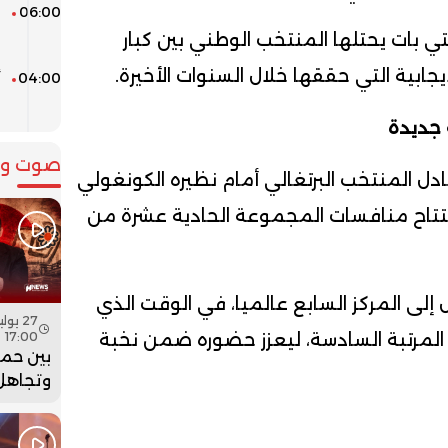
06:00
م
التي بات يحتلها المنتخب الوطني بين كبار
يجابية التي حققها خلال السنوات الأخيرة.
04:00
ا
 جديدة
صوت وص
ل المنتخب البرتغالي أمام نظيره الكونغولي
تتاح منافسات المجموعة الحادية عشرة من
ال إلى المركز السابع عالميا، في الوقت الذي
لمرتبة السادسة، ليعزز حضوره ضمن نخبة
17:00
بين حما
وتجاهل 
هل أعاد
بنسعيد