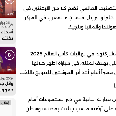
الساعة 
 التصنيف العالمي تضم كلا من الأرجنتين في
نجلترا والبرازيل، فيما جاء المغرب في المركز
لندا وألمانيا وبلجيكا.
19:00
أسماء ل
تختتم 
عيساوة
جماهيري
وكان أسود الأطلس قد استهلوا مشاركتهم في نهائيات كأس العالم 2026
فيديو
يلي بهدف لمثله، في مباراة أظهر خلالها
زاً أمام أحد أبرز المرشحين للتتويج باللقب.
25 يوليو 2026 - 19:00
وائل جس
جمهور 
بمهرجان
باراته الثانية في دور المجموعات أمام
فيديو
إعلان
ة على أرضية ملعب جيليت بمدينة بوسطن