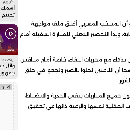
19:00
أسماء ل
تختتم 
عيساوة
نو أن المنتخب المغربي أغلق ملف مواجهة
جماهيري
ة، وبدأ التحضير الذهني للمباراة المقبلة أمام
فيديو
ل بذكاء مع مجريات اللقاء، خاصة أمام منافس
25 يوليو 2026 - 19:00
وائل جس
ا أن اللاعبين تحلوا بالصبر ونجحوا في خلق
جمهور 
بمهرجان
وز.
فيديو
إعلان
 جميع المباريات بنفس الجدية والانضباط،
 العقلية نفسها والرغبة ذاتها في تحقيق