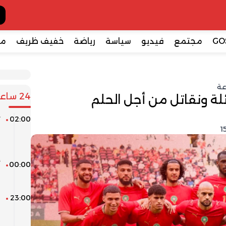
GO
مجتمع
فيديو
سياسة
رياضة
خفيف ظريف
مع
عة
24 ساعة
لة ونقاتل من أجل الحلم
02:00
ت
ف
ق
00:00
أ
ن
23:00
ا
0