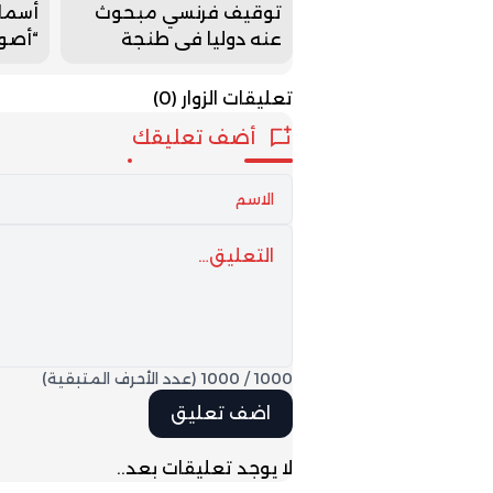
توقيف فرنسي مبحوث
أسماء
عنه دوليا في طنجة
“أصوا
للاشتباه في ارتكابه جريمة
قتل عمد
تعليقات الزوار
(0)
أضف تعليقك
1000
/
1000
(عدد الأحرف المتبقية)
لا يوجد تعليقات بعد..