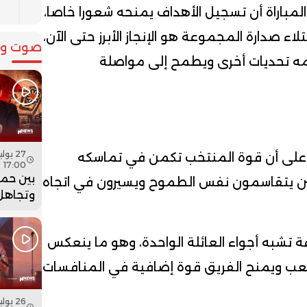
غ
باراة أن تسجيل الأهداف يمنحه شعورا خاصا،
لاء صدارة المجموعة هو الإنجاز الأبرز حتى الآن،
صوت وص
مامه تحديات أخرى ويطمح إلى مواصلة
على أن قوة المنتخب تكمن في تماسكه
17:00
بين حما
بين يتقاسمون نفس الطموح ويسيرون في اتجاه
وتجاهل 
هل أعاد
بنسعيد
 تشبه أجواء العائلة الواحدة، وهو ما ينعكس
الساعة 
لملعب ويمنح الفريق قوة إضافية في المنافسات