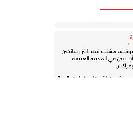
وقيف مشتبه فيه بابتزاز سائحين
جنبيين في المدينة العتيقة
مراكش
عملية مرحبا تسجل دخول حوالي 3
ليون من مغاربة الخارج
أكثر من 26 مليون درهم لدعم
لمهرجانات السينمائية
وقيف فرنسي مبحوث عنه دوليا
ي طنجة للاشتباه في ارتكابه جريمة
تل عمد