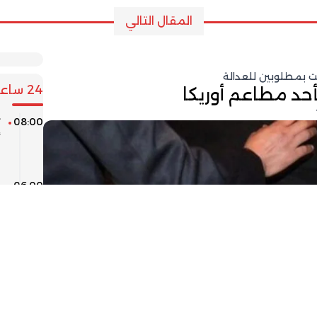
المقال التالي
 بمطلوبين للعدالة
24 ساعة
أحد مطاعم أوريكا
08:00
ت
أ
ب
06:00
م
04:00
ا
02:00
ت
ف
ق