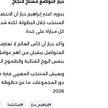
دياز: التواضع مفتاح النجاح
بدوره، اعتبر إبراهيم دياز أن ال
المنتخب خلال البطولة، لكنه شدد
كل مباراة على حدة.
وأكد دياز أن كأس العالم لا تعتر
المتواصل يبقيان من أهم عوامل
بنفس الروح القتالية والطموح ال
ويعيش المنتخب المغربي فترة م
دور المجموعات، ما عزز حظوظه ف
2026.
#إبراهيم_دياز
#إسكتلندا
#