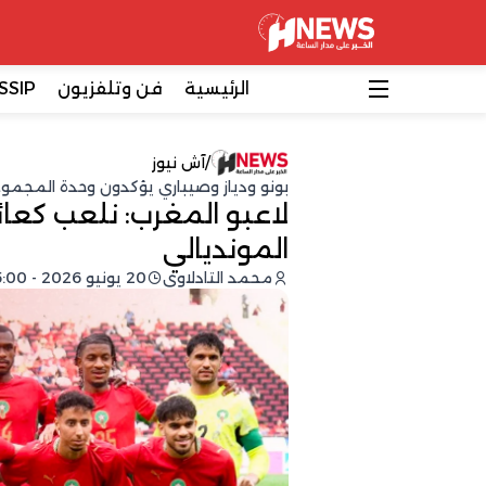
الرئيسية
فن وتلفزيون
SSIP
/
آش نيوز
بونو ودياز وصيباري يؤكدون وحدة المجمو
لاعبو المغرب: نلعب كعائ
المونديالي
محمد التادلاوي
20 يونيو 2026 - 15:00