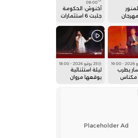
08:00
منور
أخنوش: الحكومة
مهرجان
جلبت 6 استثمارات
 بحفل
ضخمة للداخلة
 كبير..
وادي الذهب
25 يوليو 2026 - 18:00
ار يطرب
ليلة استثنائية
مكناس
يوقعها مروان
 عيساوة..
حاجي بمهرجان
عيساوة.. فيديو
Placeholder Ad