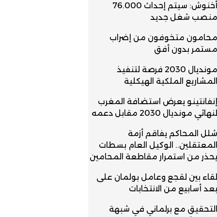
أخنوش: سيتم إحداث 76.000
نصب شغل جديد
حامون متخوفون من إضراب
ستمر بدون أفق
مونديال 2030 فرصة لتنفيذ
لمشاريع الملكية الهيكلية
نفانتينو يعرض استضافة المغرب
نهائي مونديال 2030 مقابل دعمه
لل المحاكم يفاقم أزمة
لمعتقلين.. الوكيل العام بسطات
حذر من استمرار مقاطعة المحامين
قاء بين لقجع وعامل بولمان على
عد أسابيع من الانتخابات
لتحقيق مع برلماني في شبهة