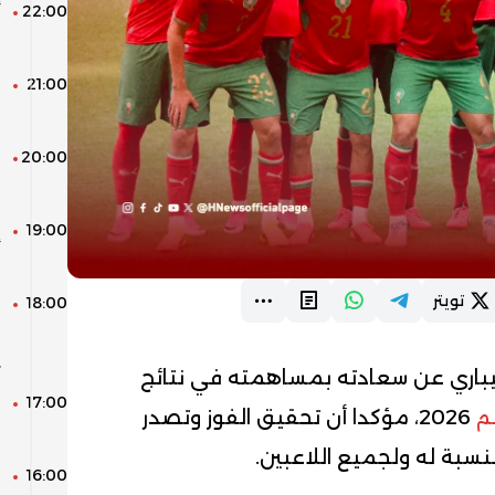
22:00
م
21:00
م
م
20:00
ا
19:00
إ
ل
تويتر
18:00
ش
ا
ي
يباري عن سعادته بمساهمته في نتائج
17:00
ل
م
2026، مؤكدا أن تحقيق الفوز وتصدر
ب
سبة له ولجميع اللاعبين.
16:00
ا