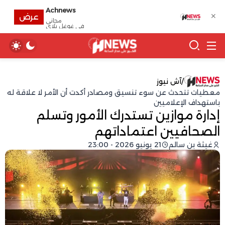
Achnews
✕
عرض
مجانى
في غوغل بلاي
/
آش نيوز
معطيات تتحدث عن سوء تنسيق ومصادر أكدت أن الأمر لا علاقة له
باستهداف الإعلاميين
إدارة موازين تستدرك الأمور وتسلم
الصحافيين اعتماداتهم
غيثة بن سالم
21 يونيو 2026 - 23:00