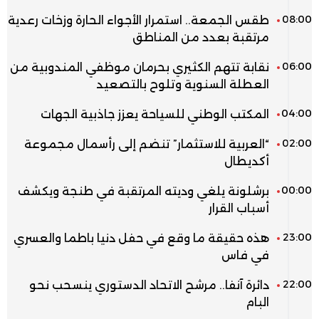
08:00
طقس الجمعة.. استمرار الأجواء الحارة وزخات رعدية
مرتقبة بعدد من المناطق
06:00
نقابة تتهم الكثيري بحرمان موظفي المندوبية من
العطلة السنوية وتلوح بالتصعيد
04:00
المكتب الوطني للسياحة يعزز جاذبية الجهات
02:00
“العربية للاستثمار” تنضم إلى رأسمال مجموعة
أكديطال
00:00
برشلونة يلغي وديته المرتقبة في طنجة ويكشف
أسباب القرار
23:00
هذه حقيقة ما وقع في حفل دنيا باطما والعسري
في فاس
22:00
دائرة آنفا.. مرشح الاتحاد الدستوري ينسحب نحو
البام