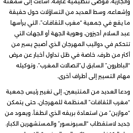
والجارية، فوضى تنظيمية عارمة، أساءت إلى سمعته
وإشعاعه، وسط العديد من التساؤلات حول حقيقة
ما يقع في جمعية “مغرب الثقافات”، التي يرأسها
عبد السلام أحيزون، وهوية الجهة أو الجهات التي
تتحكم في دواليب المهرجان الذي أصبح يسير من
أكثر من طرف، خاصة في ظل تداول أخبار عن مرض
“الباطرون” السابق ل”اتصالات المغرب”، وتوكيله
مهام التسيير إلى أطراف أخرى.
ودعا العديد من المتتبعين، إلى تغيير رئيس جمعية
“مغرب الثقافات” المنظمة للمهرجان، حتى يتمكن
“موازين” من استعادة بريقه الذي انطفأ، ويعود من
جديد لاستقطاب “السبونسور” والمستشهرين الكبار،