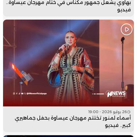
بهاوي يشعل جمهور مكناس في ختام مهرجان عيساوة..
فيديو
26 يوليو 2026 - 19:00
أسماء لمنور تختتم مهرجان عيساوة بحفل جماهيري
كبير.. فيديو