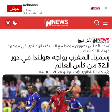
Achnews
✕
عرض
مجانى
في غوغل بلاي
/
آش نيوز
أسود الأطلس يضربون موعدا مع المنتخب الهولندي في مواجهة
قوية بالمكسيك
رسميا.. المغرب يواجه هولندا في دور
الـ32 من كأس العالم
محمد التادلاوي
26 يونيو 2026 - 04:00