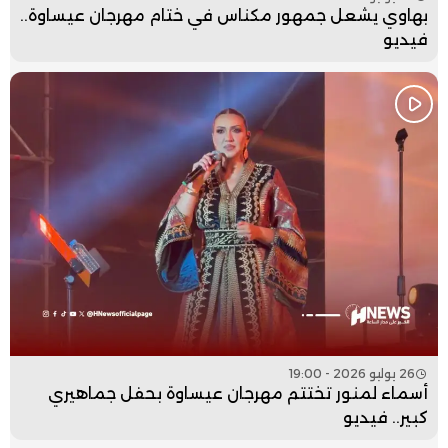
بهاوي يشعل جمهور مكناس في ختام مهرجان عيساوة..
فيديو
26 يوليو 2026 - 19:00
أسماء لمنور تختتم مهرجان عيساوة بحفل جماهيري
كبير.. فيديو