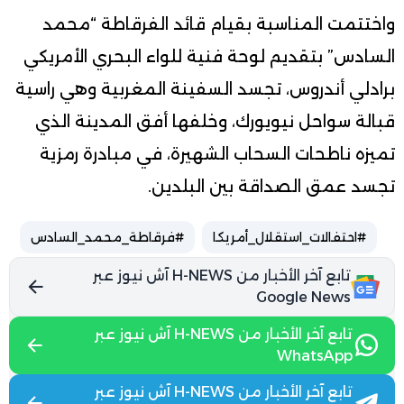
واختتمت المناسبة بقيام قائد الفرقاطة “محمد
السادس” بتقديم لوحة فنية للواء البحري الأمريكي
برادلي أندروس، تجسد السفينة المغربية وهي راسية
قبالة سواحل نيويورك، وخلفها أفق المدينة الذي
تميزه ناطحات السحاب الشهيرة، في مبادرة رمزية
تجسد عمق الصداقة بين البلدين.
#احتفالات_استقلال_أمريكا
#فرقاطة_محمد_السادس
تابع آخر الأخبار من H-NEWS آش نيوز عبر
Google News
تابع آخر الأخبار من H-NEWS آش نيوز عبر
WhatsApp
تابع آخر الأخبار من H-NEWS آش نيوز عبر