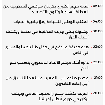
06:00
نقابة تتهم الكثيري بحرمان موظفي المندوبية من
العطلة السنوية وتلوح بالتصعيد
04:00
المكتب الوطني للسياحة يعزز جاذبية الجهات
00:00
برشلونة يلغي وديته المرتقبة في طنجة ويكشف
أسباب القرار
23:00
هذه حقيقة ما وقع في حفل دنيا باطما والعسري
في فاس
22:00
دائرة آنفا.. مرشح الاتحاد الدستوري ينسحب نحو
البام
21:00
مصدر دبلوماسي: المغرب مستعد للتنسيق من
أجل إعادة القاصرين
20:00
القرعة تكشف مشوار المغرب الفاسي ونهضة
بركان في دوري أبطال إفريقيا