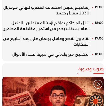
19:00
إنفانتينو يعرض استضافة المغرب لنهائي مونديال
2030 مقابل دعمه
18:00
شلل المحاكم يفاقم أزمة المعتقلين.. الوكيل
العام بسطات يحذر من استمرار مقاطعة المحامين
17:00
لقاء بين لقجع وعامل بولمان على بعد أسابيع من
الانتخابات
16:00
التحقيق مع برلماني في شبهة غسل الأموال
صوت وصورة