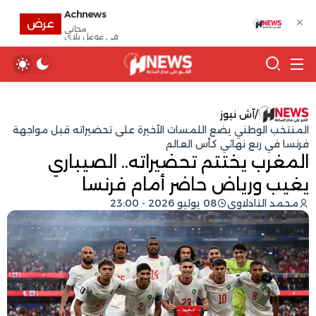
Achnews
✕
عرض
مجانى
في غوغل بلاي
/
آش نيوز
المنتخب الوطني يضع اللمسات الأخيرة على تحضيراته قبل مواجهة
فرنسا في ربع نهائي كأس العالم
المغرب يختتم تحضيراته.. الصيباري
يغيب ورياض حاضر أمام فرنسا
محمد التادلاوي
08 يوليو 2026 - 23:00