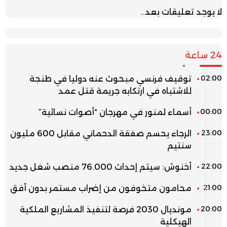
لا يوجد تعليقات بعد..
24 ساعة
02:00
توقيف فرنسي مبحوث عنه دوليا في طنجة
للاشتباه في ارتكابه جريمة قتل عمد
00:00
أسماء لمنور في مهرجان “أصوات نسائية”
23:00
الرجاء يحسم صفقة الدحماني مقابل 600 مليون
سنتيم
22:00
أخنوش: سيتم إحداث 76.000 منصب شغل جديد
21:00
محامون متخوفون من إضراب مستمر بدون أفق
20:00
مونديال 2030 فرصة لتنفيذ المشاريع الملكية
الهيكلية