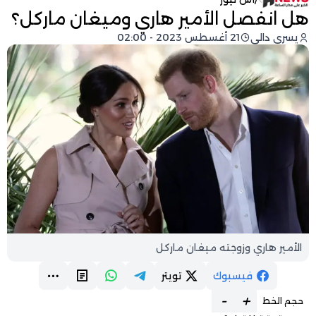
هل انفصل الأمير هاري وميغان ماركل؟
يسرى دالي
21 أغسطس 2023 - 02:00
الأمير هاري وزوجته ميغان ماركل
فيسبوك
تويتر
-
+
حجم الخط