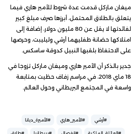
ميغان ماركل قدمت عدة شروط للأمير هاري فيما
يتعلق بالطلاق المحتمل، أبرزها صرف مبلغ كبير
لفائدتها لا يقل عن 80 مليون دولار، إضافة إلى
امتلاكها حضانة طفليهما أرشي وليليبت، وحرصها
على الاحتفاظ بلقبها النبيل كدوقة ساسكس.
جدير بالذكر أن الأمير هاري وميغان ماركل تزوجا في
18 ماي 2018، في مراسم زفاف حظيت بمتابعة
واسعة في المجتمع البريطاني وحول العالم.
#أرشي
#الأمير_هاري
#الأميرة_ديانا
#العائلة_الملكية
#انفصال
#بريطانيا
#طلاق