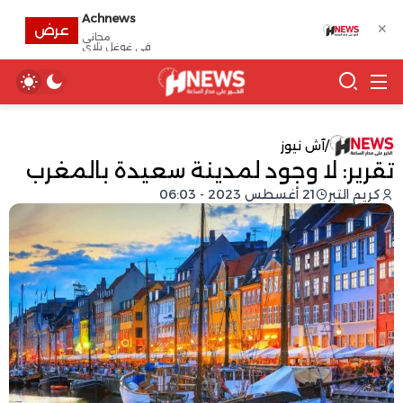
Achnews
✕
عرض
مجانى
في غوغل بلاي
/
آش نيوز
تقرير: لا وجود لمدينة سعيدة بالمغرب
كريم التبر
21 أغسطس 2023 - 06:03