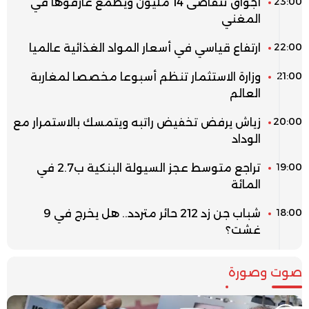
23:00
أجواق تتقاضى 14 مليون ويطمع عازفوها في
المغني
22:00
ارتفاع قياسي في أسعار المواد الغذائية عالميا
21:00
وزارة الاستثمار تنظم أسبوعا مخصصا لمغاربة
العالم
20:00
زياش يرفض تخفيض راتبه ويتمسك بالاستمرار مع
الوداد
19:00
تراجع متوسط عجز السيولة البنكية ب2.7 في
المائة
18:00
شباب جن زد 212 حائر متردد.. هل يخرج في 9
غشت؟
صوت وصورة