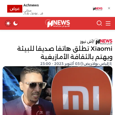
Achnews
✕
عرض
مجانى
في غوغل بلاي
/
آش نيوز
Xiaomi تطلق هاتفا صديقا للبيئة
ويهتم بالثقافة الأمازيغية
إلياس بواخريص
03 أكتوبر 2023 - 23:00