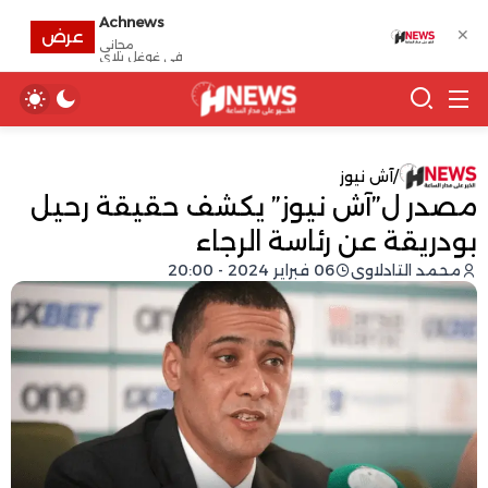
Achnews
✕
عرض
مجانى
في غوغل بلاي
/
آش نيوز
مصدر ل”آش نيوز” يكشف حقيقة رحيل
بودريقة عن رئاسة الرجاء
محمد التادلاوي
06 فبراير 2024 - 20:00