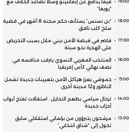
19:00
فيفا يدافع عن إنفانتينو وسط تصاعد الخلاف مع
“يويفا”
18:00
“بن نسنس” يستأنف حكم سجنه 8 أشهر في قضية
سلخ كلب نافق
17:00
قاصر في قبضة الأمن ببني ملال بسبب التحريض
على الهجرة نحو سبتة
16:00
المنتخب المغربي النسوي يترقب منافسه في
نصف نهائي كأس إفريقيا
15:00
حموشي يعزز هياكل الأمن بتعيينات جديدة تشمل
الناظور و12 مدينة أخرى
14:00
ترحال سياسي بطعم التحايل.. استقالات تفتح أبواب
أحزاب جديدة
13:00
مرشحون يتبرؤون من برلماني استقلالي سابق
تحول إلى “شناق انتخابي”