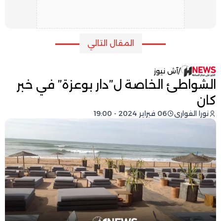
المقال التالي
/
آش نيوز
الشواطئ الخاصة ل”دار بوعزة” في خبر
كان
نورا الفواري
06 فبراير 2024 - 19:00