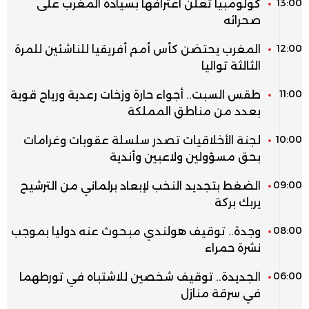
13:00
كولومبيا تعلن اعترافها بسيادة المغرب على
صحرائه
12:00
المغرب يحتضن كأس أمم أفريقيا للناشئين للمرة
الثالثة تواليا
11:00
طقس السبت.. أجواء حارة وزخات رعدية ورياح قوية
بعدد من مناطق المملكة
10:00
لجنة الأخلاقيات تصدر سلسلة عقوبات وغرامات
بحق مسؤولين ولاعبين وأندية
09:00
الضغط بتجديد النخب لإبعاد برلماني من الترشيح
يربك بركة
08:00
وجدة.. توقيف هولندي مبحوث عنه دوليا بموجب
نشرة حمراء
06:00
الجديدة.. توقيف شخصين للاشتباه في تورطهما
في سرقة منازل