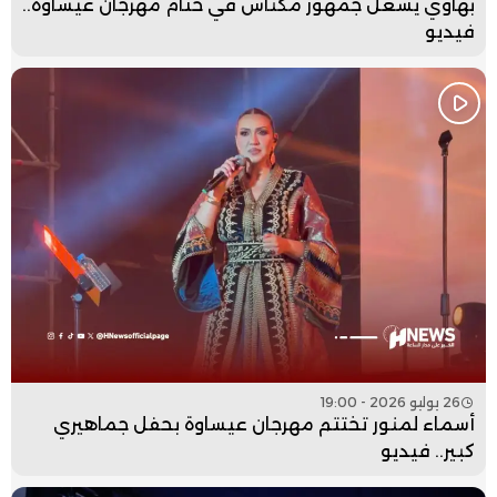
بهاوي يشعل جمهور مكناس في ختام مهرجان عيساوة..
فيديو
26 يوليو 2026 - 19:00
أسماء لمنور تختتم مهرجان عيساوة بحفل جماهيري
كبير.. فيديو