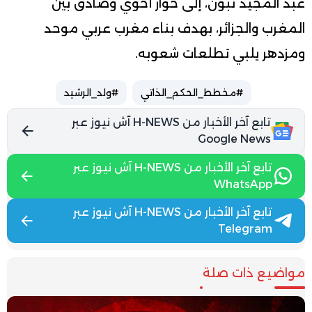
عبد المجيد تبون، إلى حوار أخوي وصادق بين
المغرب والجزائر، بهدف بناء مغرب عربي موحد
ومزدهر يلبي تطلعات شعوبه.
#مخطط_الحكم_الذاتي
#ولد_الرشيد
تابع آخر الأخبار من H-NEWS آش نيوز عبر
Google News
تابع آخر الأخبار من H-NEWS آش نيوز عبر
WhatsApp
تابع آخر الأخبار من H-NEWS آش نيوز عبر
Telegram
مواضيع ذات صلة