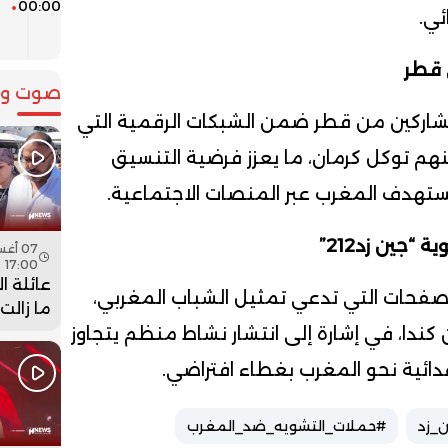
00:00
و
ئي.
ا
 قطر
صوت وص
مشاركين من قطر ضمن الشبكات الرقمية التي
هم توكل كرمان، ما يعزز فرضية التنسيق
تستهدف المغرب عبر المنصات الاجتماعية.
جين زد212”
17:00
عائلة ا
فحات التي تدعي تمثيل الشباب المغربي،
ما زالت
جثمان اب
ن كندا، في إشارة إلى انتشار نشاط منظم يتجاوز
فيديو
ائية نحو المغرب بغطاء افتراضي.
_زد
#حملات_التشويه_ضد_المغرب