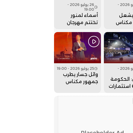
27 يوليو 2026 -
26 يوليو 2026 -
19:00
يشعل
أسماء لمنور
مكناس
تختتم مهرجان
م مهرجان
عيساوة بحفل
. فيديو
جماهيري كبير..
فيديو
26 يوليو 2026 -
25 يوليو 2026 - 19:00
وائل جسار يطرب
 الحكومة
جمهور مكناس
جلبت 6 استثمارات
بمهرجان عيساوة..
لداخلة
فيديو
لذهب
Placeholder Ad