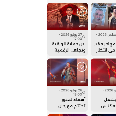
07 أغسطس 2026 -
27 يوليو 2026 -
17:00
لمهاجر فقير
بين حماية الورقية
 في انتظار
وتجاهل الرقمية..
نها..
هل أعادت وزارة
بنسعيد عقارب
الساعة إلى الوراء؟
27 يوليو 2026 -
26 يوليو 2026 -
19:00
يشعل
أسماء لمنور
مكناس
تختتم مهرجان
م مهرجان
عيساوة بحفل