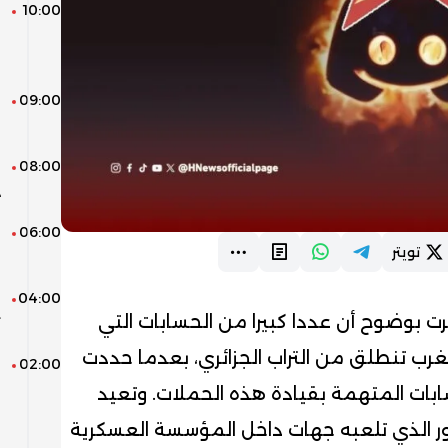
10:00
ل
ع
و
09:00
ا
م
08:00
و
د
06:00
ا
تويتر
ف
04:00
م
 بوضوح أن عددا كبيرا من الحسابات التي
ت
ب تنطلق من التراب الجزائري، بعدما حددت
02:00
ا
ا
ابات المتهمة بقيادة هذه الحملات. وتعيد
ف
ر الذي تلعبه جهات داخل المؤسسة العسكرية