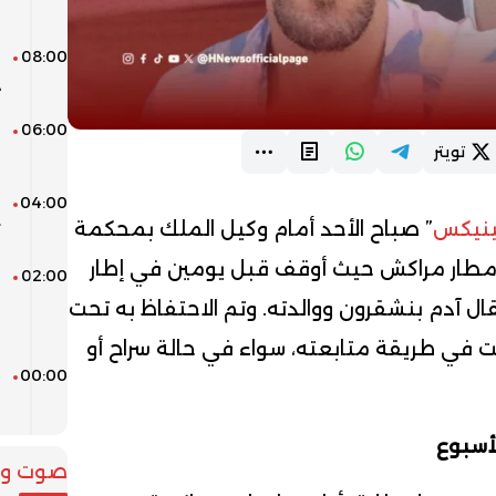
م
08:00
و
د
06:00
ا
تويتر
ف
04:00
م
ينيكس
” صباح الأحد أمام وكيل الملك بمحكمة
ت
 مطار مراكش حيث أوقف قبل يومين في إطار
02:00
ا
ا
ل آدم بنشقرون ووالدته. وتم الاحتفاظ به تحت
ف
لبت في طريقة متابعته، سواء في حالة سراح أو
00:00
و
ا
لأسبوع
صوت وص