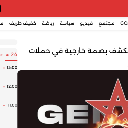
GO
مجتمع
فيديو
سياسة
رياضة
خفيف ظريف
مع
جين212.. إكس تكشف بصمة خارجية في حملات
24 ساعة
13:00
ك
ا
12:00
ا
ل
11:00
ط
ر
ا