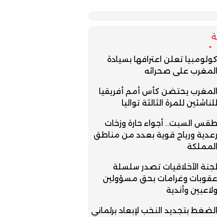
ولومبيا تعلن اعترافها بسيادة
لمغرب على صحرائه
لمغرب يحتضن كأس أمم أفريقيا
لناشئين للمرة الثالثة تواليا
قس السبت.. أجواء حارة وزخات
عدية ورياح قوية بعدد من مناطق
لمملكة
جنة الأخلاقيات تصدر سلسلة
قوبات وغرامات بحق مسؤولين
لاعبين وأندية
لضغط بتجديد النخب لإبعاد برلماني