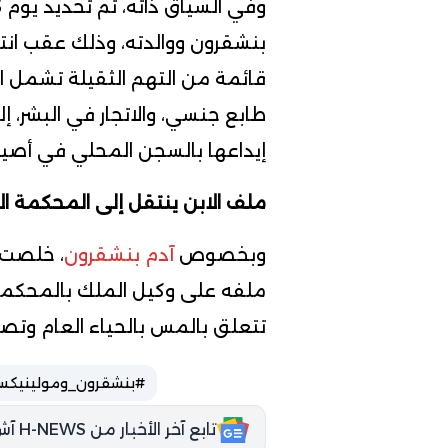
بنشقرون ووالدته، وذلك عقب انته
قائمة من التهم الثقيلة تشمل اس
طابع جنسي، والاتجار في البشر، إل
إيداعها بالسجن المحلي في أصيل
ملف الابن ينتقل إلى المحكمة الا
وبخصوص
آدم بنشقرون
، خلصت ا
ملفه على وكيل الملك بالمحكمة 
تتعلق بالمس بالحياء العام وتصوي
#بنشقرون_ومولينيك
تابع آخر الأخبار من H-NEWS آش نيوز عبر Google News