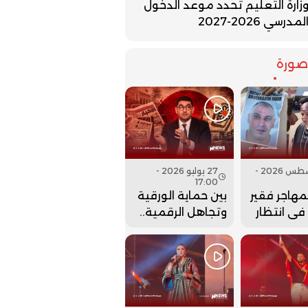
زارة التعليم تحدد موعد الدخول
لمدرسي 2026-2027
ورة
07 أغسطس 2026 -
27 يوليو 2026 -
17:00
لمهاجر فقير
بين حماية الورقية
 في انتظار
وتجاهل الرقمية..
نها..
هل أعادت وزارة
بنسعيد عقارب
الساعة إلى الوراء؟