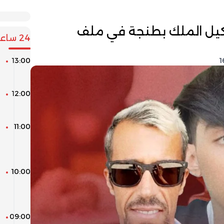
كيل الملك بطنجة في ملف
24 ساعة
13:00
ك
ا
12:00
ا
ل
11:00
ط
ر
ا
10:00
ل
ع
و
09:00
ا