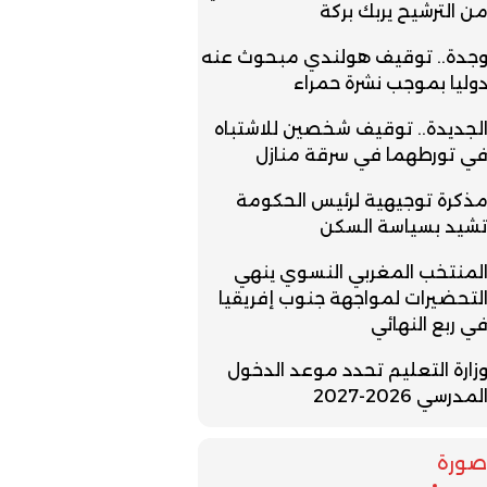
ن الترشيح يربك بركة
جدة.. توقيف هولندي مبحوث عنه
وليا بموجب نشرة حمراء
لجديدة.. توقيف شخصين للاشتباه
ي تورطهما في سرقة منازل
ذكرة توجيهية لرئيس الحكومة
شيد بسياسة السكن
لمنتخب المغربي النسوي ينهي
لتحضيرات لمواجهة جنوب إفريقيا
ي ربع النهائي
زارة التعليم تحدد موعد الدخول
لمدرسي 2026-2027
ورة