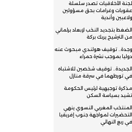
جنة الأخلاقيات تصدر سلسلة
قوبات وغرامات بحق مسؤولين
لاعبين وأندية
لضغط بتجديد النخب لإبعاد برلماني
ن الترشيح يربك بركة
جدة.. توقيف هولندي مبحوث عنه
وليا بموجب نشرة حمراء
لجديدة.. توقيف شخصين للاشتباه
ي تورطهما في سرقة منازل
ذكرة توجيهية لرئيس الحكومة
شيد بسياسة السكن
لمنتخب المغربي النسوي ينهي
لتحضيرات لمواجهة جنوب إفريقيا
ي ربع النهائي