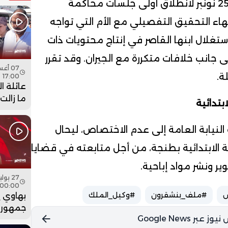
وفي السياق ذاته، تم تحديد يوم 25 نونبر لانطلاق أولى جلسات محاكمة
اء التحقيق التفصيلي مع الأم التي تواجه
تغلال ابنها القاصر في إنتاج محتويات ذات
ى جانب خلافات متكررة مع الجيران. وقد تقرر
ة.
17:00
عائلة ا
ما زالت
بتدائية
جثمان اب
فيديو
لنيابة العامة إلى عدم الاختصاص، ليحال
الابتدائية بطنجة، من أجل متابعته في قضايا
ر ونشر مواد إباحية.
00:00
س
#ملف_بنشقرون
#وكيل_الملك
بهاوي 
جمهور 
في ختا