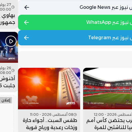
00:00
بهاوي 
جمهور 
في ختا
عيساوة.
08:00
أخنوش:
ضخمة ل
وادي ا
إعلان
08 أغسطس 2026 - 11:00
رب يحتضن كأس أمم
طقس السبت.. أجواء حارة
يا للناشئين للمرة
وزخات رعدية ورياح قوية