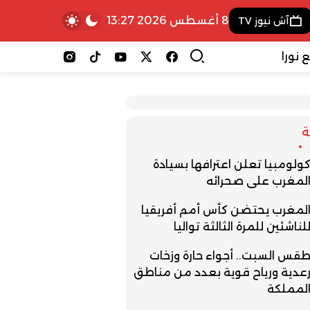
8 أغسطس 2026 13:27
آش نيوز TV
 نورا
ولومبيا تعلن اعترافها بسيادة
لمغرب على صحرائه
لمغرب يحتضن كأس أمم أفريقيا
لناشئين للمرة الثالثة تواليا
قس السبت.. أجواء حارة وزخات
عدية ورياح قوية بعدد من مناطق
لمملكة