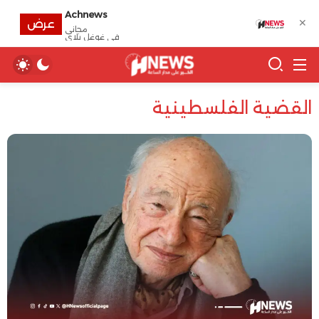
Achnews
✕
عرض
مجانى
في غوغل بلاي
القضية الفلسطينية