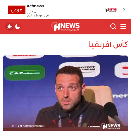
Achnews
✕
عرض
مجانى
في غوغل بلاي
كأس أفريقيا