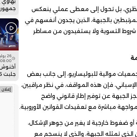
بهاوي 
جمهور 
ش نظري، بل تحول إلى معطى عملي ينعكس
في ختا
المرتبطين بالجبهة، الذين يجدون أنفسهم في
عيساوة.
 شروط التسوية ولا يستفيدون من مساطر
مة
08:00
أخنوش:
جمعيات موالية للبوليساريو، إلى جانب بعض
ضخمة ل
لإسباني، فإن هذه المواقف، في نظر مراقبين،
وادي ا
إعلان
 الجبهة عن توفير إطار قانوني واضح
جهة مباشرة مع تعقيدات القوانين الأوروبية.
 أو ضغوط خارجية لا يغير من جوهر الإشكال،
الذي تمثله الجبهة، والذي لا ينسجم مع