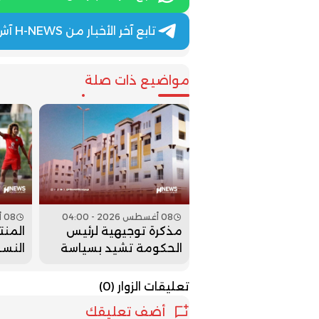
تابع آخر الأخبار من H-NEWS آش نيوز عبر Telegram
مواضيع ذات صلة
08 أغسطس 2026 - 04:00
08 أغسطس 2026 - 02:00
مذكرة توجيهية لرئيس
المنت
الحكومة تشيد بسياسة
النسو
السكن
لمواج
في رب
تعليقات الزوار
(0)
أضف تعليقك