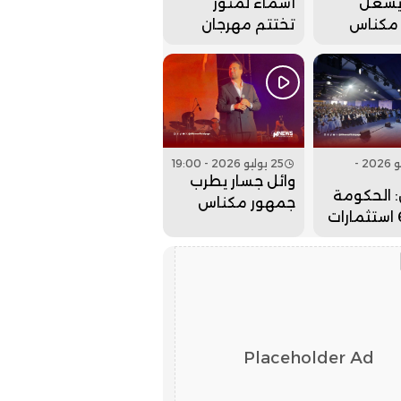
يشعل
أسماء لمنور
مكناس
تختتم مهرجان
م مهرجان
عيساوة بحفل
. فيديو
جماهيري كبير..
فيديو
26 يوليو 2026 -
25 يوليو 2026 - 19:00
وائل جسار يطرب
 الحكومة
جمهور مكناس
جلبت 6 استثمارات
بمهرجان عيساوة..
لداخلة
فيديو
لذهب
Placeholder Ad