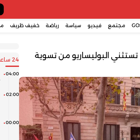
GO
مجتمع
فيديو
سياسة
رياضة
خفيف ظريف
مع
 تستثني البوليساريو من تسوية
24 ساعة
04:00
م
ت
02:00
ا
ا
ف
00:00
و
ا