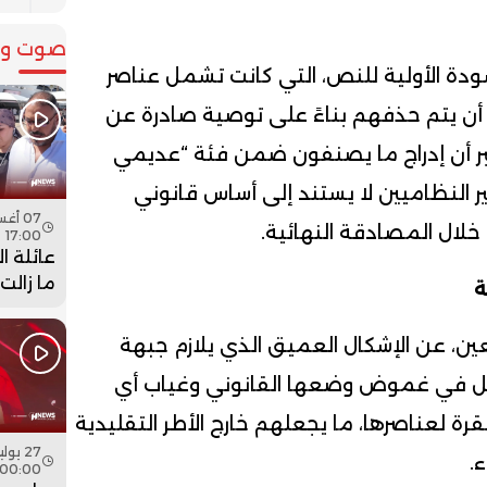
صوت وص
سودة الأولية للنص، التي كانت تشمل عناصر
ن يتم حذفهم بناءً على توصية صادرة عن
تبر أن إدراج ما يصنفون ضمن فئة “عديمي
ر النظاميين لا يستند إلى أساس قانوني
لال المصادقة النهائية.
17:00
عائلة ا
ما زالت
ة
جثمان اب
فيديو
ن، عن الإشكال العميق الذي يلازم جبهة
مثل في غموض وضعها القانوني وغياب أي
ة لعناصرها، ما يجعلهم خارج الأطر التقليدية
.
00:00