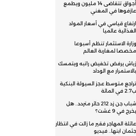
أجواق تتقاضى 14 مليون ويطمع
ازفوها في المغني
رتفاع قياسي في أسعار المواد
لغذائية عالميا
زارة الاستثمار تنظم أسبوعا
خصصا لمغاربة العالم
ياش يرفض تخفيض راتبه ويتمسك
الاستمرار مع الوداد
راجع متوسط عجز السيولة البنكية
2.7 في المائة
شباب جن زد 212 حائر متردد.. هل
خرج في 9 غشت؟
ائلة المهاجر فقير ما زالت في انتظار
ثمان ابنها.. فيديو