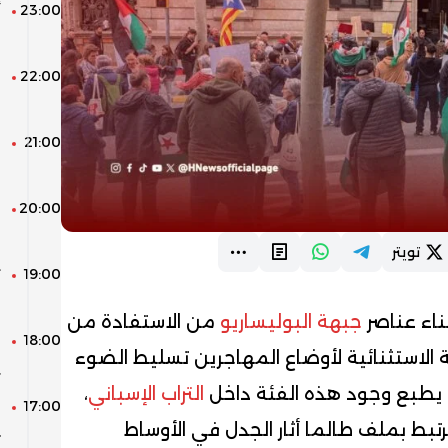
23:00
ع
22:00
ا
ا
21:00
و
م
20:00
ز
ب
تويتر
19:00
ت
ب
ثناء عناصر
جبهة البوليساريو
من الاستفادة من
18:00
الاستثنائية لأوضاع المهاجرين تسليط الضوء
ي
 يطبع وجود هذه الفئة داخل
التراب الإسباني
،
17:00
ع
بط بملف طالما أثار الجدل في الأوساط
ج