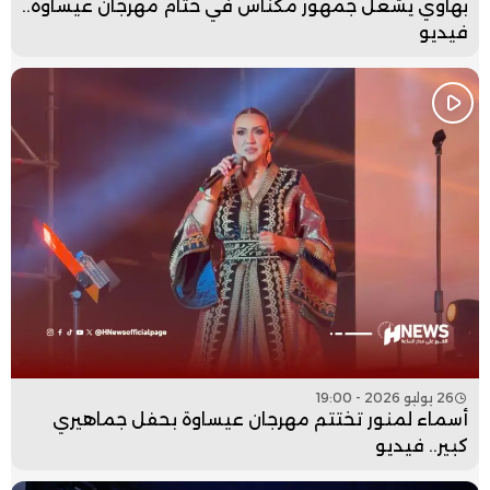
بهاوي يشعل جمهور مكناس في ختام مهرجان عيساوة..
فيديو
26 يوليو 2026 - 19:00
أسماء لمنور تختتم مهرجان عيساوة بحفل جماهيري
كبير.. فيديو