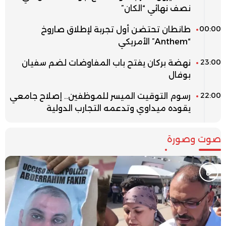
نصف نهائي “الكان”
00:00
طانطان تحتضن أول تجربة لإطلاق صاروخ
“Anthem” الأمريكي
23:00
نهضة بركان يفتح باب المفاوضات لضم سفيان
بوفال
22:00
رسوم التوقيت الميسر للموظفين.. إصلاح جامعي
يقوده ميداوي وتدعمه التجارب الدولية
صوت وصورة