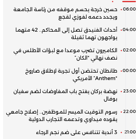
06:00
حسين خرجة يحسم موقفه من رئاسة الجامعة
ويجدد دعمه لفوزي لقجع
04:00
أحداث الفنيدق تصل إلى المحاكم.. 42 متهما
يواجهون تهما ثقيلة
02:00
الكاميرون تضرب موعدا مع لبؤات الأطلس في
نصف نهائي “الكان”
00:00
طانطان تحتضن أول تجربة لإطلاق صاروخ
“Anthem” الأمريكي
23:00
نهضة بركان يفتح باب المفاوضات لضم سفيان
بوفال
22:00
رسوم التوقيت الميسر للموظفين.. إصلاح جامعي
يقوده ميداوي وتدعمه التجارب الدولية
21:00
3 أندية تتنافس على ضم نجم الرجاء