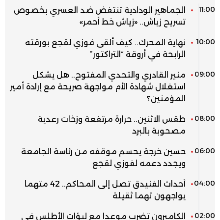
11:00
الجماهير الودادية تنتفض ضد العسري بخصوص
تسريح زياش.. «زياش خط أحمر»
10:00
نهاية المحرك.. كيف ألقى فوزي لقجع بورقته
الرابحة في أروقة “التراكتور”
09:00
منير القادري والتحدي المفتوح.. هل يشكل
استغلال شهادة الأم مواجهة صريحة مع إرادة أمير
المؤمنين؟
08:00
طقس الاثنين.. حرارة مرتفعة وزخات رعدية
مصحوبة بالبرد
06:00
حسين خرجة يحسم موقفه من رئاسة الجامعة
ويجدد دعمه لفوزي لقجع
04:00
أحداث الفنيدق تصل إلى المحاكم.. 42 متهما
يواجهون تهما ثقيلة
02:00
الكاميرون تضرب موعدا مع لبؤات الأطلس في