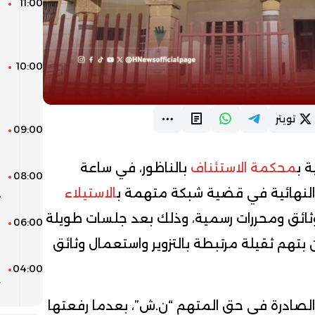
11:00
ط
ر
ا
10:00
ل
ع
و
تويتر
09:00
ا
م
ة ب
محكمة الاستئناف
بالناظور، في ساعة
08:00
و
ا النهائية في قضية شبكة متهمة ب
الاستيلاء
د
 وثائق ومحررات رسمية، وذلك بعد جلسات طويلة
06:00
ا
ف
تهم ثقيلة مرتبطة بالتزوير واستعمال وثائق
04:00
م
ت
الصادرة في حق المتهم “ن.ش”، بعدما رفعتها