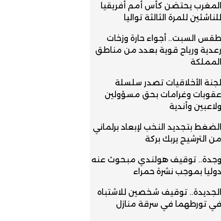
لمغرب يحتضن كأس أمم أفريقيا
لناشئين للمرة الثالثة تواليا
قس السبت.. أجواء حارة وزخات
عدية ورياح قوية بعدد من مناطق
لمملكة
جنة الأخلاقيات تصدر سلسلة
قوبات وغرامات بحق مسؤولين
لاعبين وأندية
لضغط بتجديد النخب لإبعاد برلماني
ن الترشيح يربك بركة
جدة.. توقيف هولندي مبحوث عنه
وليا بموجب نشرة حمراء
لجديدة.. توقيف شخصين للاشتباه
ي تورطهما في سرقة منازل