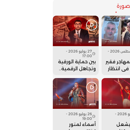
ورة
07 أغسطس 2026 -
27 يوليو 2026 -
17:00
لمهاجر فقير
بين حماية الورقية
 في انتظار
وتجاهل الرقمية..
نها..
هل أعادت وزارة
بنسعيد عقارب
الساعة إلى الوراء؟
27 يوليو 2026 -
26 يوليو 2026 -
19:00
يشعل
أسماء لمنور