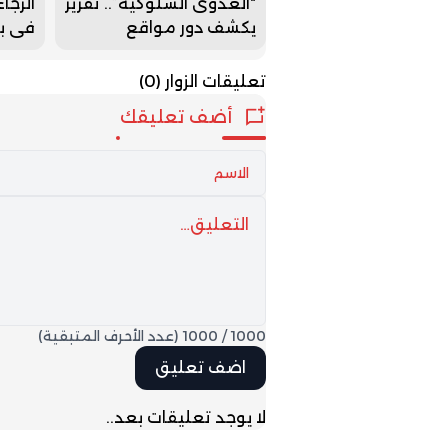
“العدوى السلوكية”.. تقرير
الرجا
يكشف دور مواقع
في ب
التواصل في موجة العبور
المير
نحو سبتة
تعليقات الزوار
(0)
أضف تعليقك
1000
/
1000
(عدد الأحرف المتبقية)
لا يوجد تعليقات بعد..