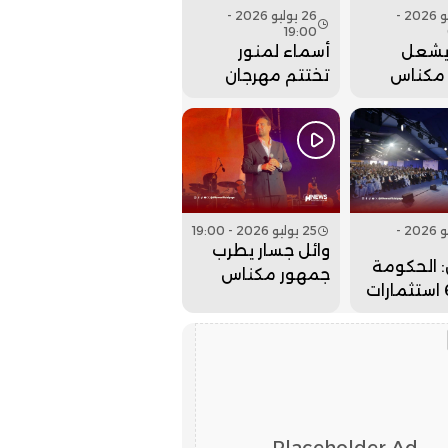
27 يوليو 2026 -
26 يوليو 2026 -
19:00
يشعل
أسماء لمنور
مكناس
تختتم مهرجان
م مهرجان
عيساوة بحفل
. فيديو
جماهيري كبير..
فيديو
26 يوليو 2026 -
25 يوليو 2026 - 19:00
وائل جسار يطرب
 الحكومة
جمهور مكناس
جلبت 6 استثمارات
بمهرجان عيساوة..
لداخلة
فيديو
لذهب
Placeholder Ad