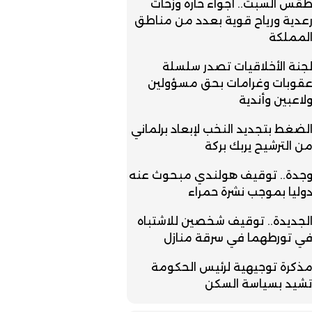
قس السبت.. أجواء حارة وزخات
عدية ورياح قوية بعدد من مناطق
لمملكة
جنة الأخلاقيات تصدر سلسلة
قوبات وغرامات بحق مسؤولين
لاعبين وأندية
لضغط بتجديد النخب لإبعاد برلماني
ن الترشيح يربك بركة
جدة.. توقيف هولندي مبحوث عنه
وليا بموجب نشرة حمراء
لجديدة.. توقيف شخصين للاشتباه
ي تورطهما في سرقة منازل
ذكرة توجيهية لرئيس الحكومة
شيد بسياسة السكن