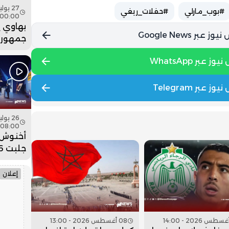
#بوب_مارلي
#حفلات_ريغي
00:00
بهاوي 
جمهور 
في ختا
عيساوة.
08:00
أخنوش:
ضخمة ل
وادي ا
إعلان
08 أغسطس 2026 - 13:00