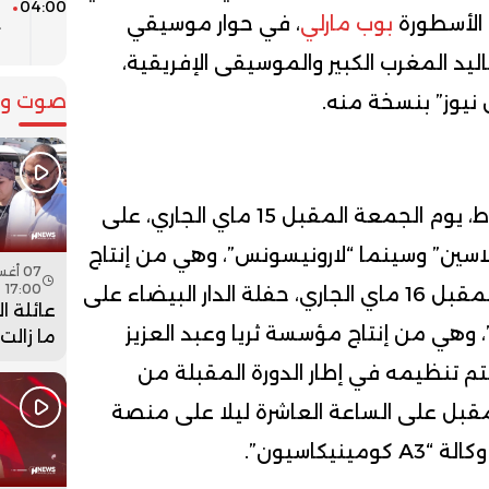
04:00
م
 الأسطورة
بوب مارلي
، في حوار موسيقي
ت
ليد المغرب الكبير والموسيقى الإفريقية،
صوت وص
نيوز” بنسخة منه.
وستنطلق أولى الحفلات من الرباط، يوم الجمعة المقبل 15 ماي الجاري، على
سين” وسينما “لارونيسونس”، وهي من إنتاج
17:00
مؤسسة هبة، تليها يوم السبت المقبل 16 ماي الجاري، حفلة الدار البيضاء على
عائلة ا
 وهي من إنتاج مؤسسة ثريا وعبد العزيز
ما زالت
جثمان اب
يتم تنظيمه في إطار الدورة المقبلة من
فيديو
يو المقبل على الساعة العاشرة ليلا على منصة
يكاسيون”.