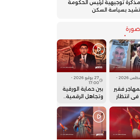
ذكرة توجيهية لرئيس الحكومة
شيد بسياسة السكن
ورة
07 أغسطس 2026 -
27 يوليو 2026 -
17:00
لمهاجر فقير
بين حماية الورقية
 في انتظار
وتجاهل الرقمية..
نها..
هل أعادت وزارة
بنسعيد عقارب
الساعة إلى الوراء؟