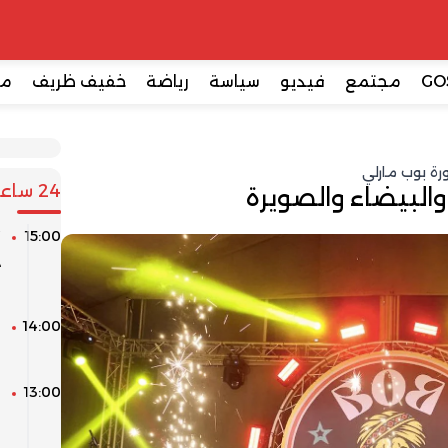
GO
مجتمع
فيديو
سياسة
رياضة
خفيف ظريف
مع
رة بوب مارلي
24 ساعة
والبيضاء والصويرة
15:00
“
د
ا
14:00
ا
ل
13:00
ك
ا