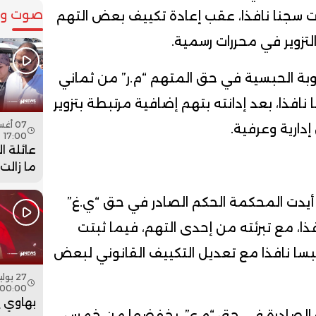
صوت وص
سجنا نافذا، عقب إعادة تكييف بعض التهم
التزوير في محررات رسمية.
وبة الحبسية في حق المتهم “م.ر” من ثماني
افذا، بعد إدانته بتهم إضافية مرتبطة بتزوير
دارية وعرفية.
17:00
عائلة ا
ما زالت
جثمان اب
فيديو
 أيدت المحكمة الحكم الصادر في حق “ي.غ”
ا، مع تبرئته من إحدى التهم، فيما ثبتت
سا نافذا مع تعديل التكييف القانوني لبعض
00:00
بهاوي 
ة الصادرة في حق “م.ع”، بخفضها من خمس