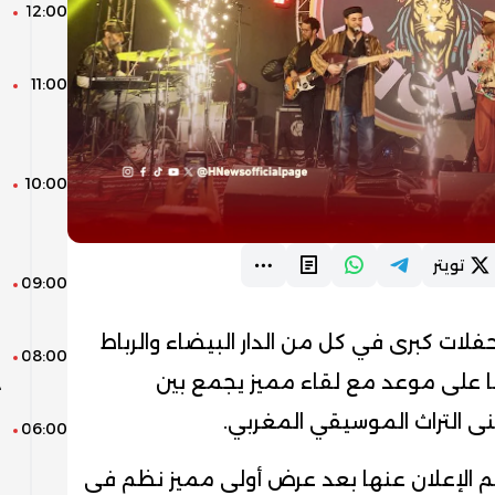
12:00
ا
ل
11:00
ط
ر
ا
10:00
ل
ع
و
تويتر
09:00
ا
م
فلات كبرى في كل من الدار البيضاء والرباط
08:00
و
ا على موعد مع لقاء مميز يجمع بين
د
ى التراث الموسيقي المغربي.
06:00
ا
ف
تم الإعلان عنها بعد عرض أولي مميز نظم في