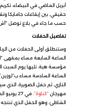
أبريل الماضي في البيضاء، تكريم
حقيقي، بين إيقاعات جامايكا وتقا
حسب ما جاء في بلاغ توصل “آش 
تفاصيل الحفلات
الساعة السابعة مساء بمقهى “لا
الساعة السادسة مساء ب”لوزين”،
التازي، ثم حفل الصويرة، الذي س
مهرجان
“كناوة”،
في 27 يون
الشاطئ، وهو الحفل الذي تنتجه وكالة “A3 كومين