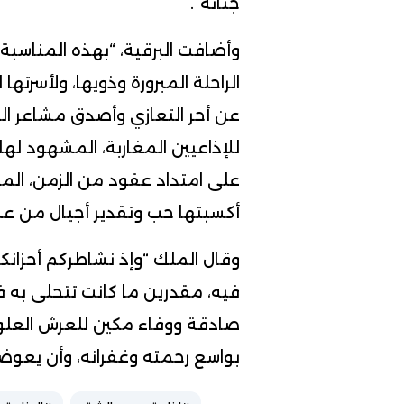
جنانه”.
وأضافت البرقية، “بهذه المناسبة
الراحلة المبرورة وذويها، ولأسرتها
عن أحر التعازي وأصدق مشاعر المو
للإذاعيين المغاربة، المشهود لها 
على امتداد عقود من الزمن، ال
أكسبتها حب وتقدير أجيال من عشاق
وقال الملك “وإذ نشاطركم أحزانكم
فيه، مقدرين ما كانت تتحلى به ف
صادقة ووفاء مكين للعرش العلوي
بواسع رحمته وغفرانه، وأن يعوض