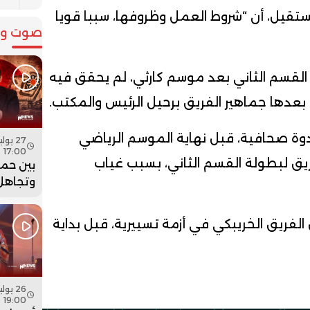
ستقيل، أن “شروط العمل وظروفها، سببا قويا
صوت وص
 القسم الثاني بعد موسم كارثي، لم يحقق فيه
ت بعدها جماهير الفريق برحيل الرئيس والمكتب.
ة صحافية، قبل نهاية الموسم الرياضي
17:00
ريق لبطولة القسم الثاني، بسبب غياب
بين حما
وتجاهل 
هل أعاد
بنسعيد
فريق الخريبكي في أزمة تسييرية، قبل بداية
الساعة 
19:00