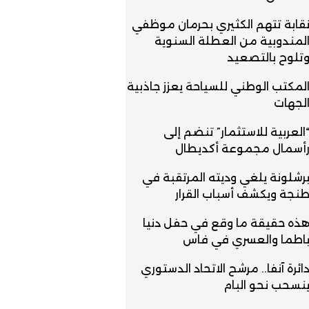
قابة تتهم الكثيري بحرمان موظفي
لمندوبية من العطلة السنوية
تلوح بالتصعيد
لمكتب الوطني للسياحة يعزز جاذبية
لجهات
العربية للاستثمار” تنضم إلى
أسمال مجموعة أكديطال
رشلونة يلغي وديته المرتقبة في
نجة ويكشف أسباب القرار
ذه حقيقة ما وقع في حفل دنيا
اطما والعسري في فاس
ائرة آنفا.. مرشح الاتحاد الدستوري
نسحب نحو البام