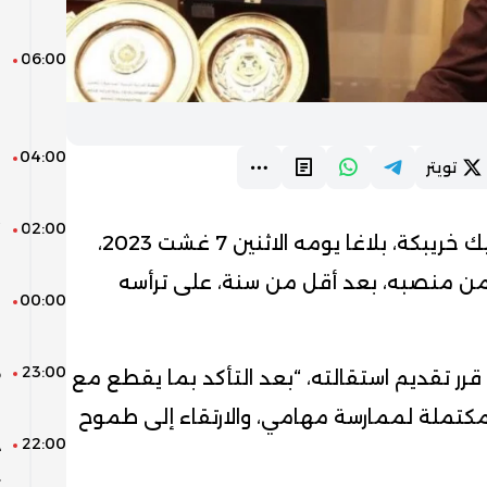
ا
06:00
ن
ا
و
04:00
ا
تويتر
ا
02:00
“
أصدر يوسف ججيلي، رئيس أولمبيك خريبكة، بلاغا يومه الاثنين 7 غشت 2023،
ر
 من منصبه، بعد أقل من سنة، على ترأسه
00:00
ب
ط
23:00
ه
قرر تقديم استقالته، “بعد التأكد بما يقطع مع
ب
كتملة لممارسة مهامي، والارتقاء إلى طموح
22:00
د
ي