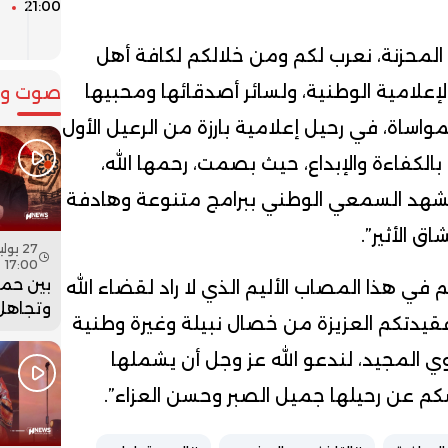
21:00
م
ل
 المحزنة، نعرب لكم ومن خلالكم لكافة أهل
 الإعلامية الوطنية، ولسائر أصدقائها ومحبيها
صوت وص
اساة، في رحيل إعلامية بارزة من الرعيل الأول
بالكفاءة والإبداع، حيث بصمت، رحمها الله،
مشهد السمعي الوطني ببرامج متنوعة وهادفة
 الأثير”.
17:00
بين حما
 في هذا المصاب الأليم الذي لا راد لقضاء الله
وتجاهل 
قيدتكم العزيزة من خصال نبيلة وغيرة وطنية
هل أعاد
بنسعيد
 المجيد، لندعو الله عز وجل أن يشملها
الساعة 
كم عن رحيلها جميل الصبر وحسن العزاء”.