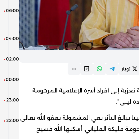
06:00
ن
ا
و
04:00
ا
ا
02:00
“
ر
تويتر
00:00
ب
ط
زية إلى أفراد أسرة الإعلامية المرحومة
23:00
ه
ة ليلى”.
ب
نا ببالغ التأثر نعي المشمولة بعفو الله تعالى
22:00
د
ي
حومة مليكة الملياني، أسكنها الله فسيح