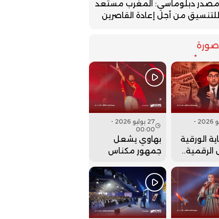
صدر دبلوماسي: المغرب مستعد
لتنسيق من أجل إعادة القاصرين
ورة
27 يوليو 2026 -
27 يوليو 2026 -
00:00
ية الورقية
بهاوي يشعل
الرقمية..
جمهور مكناس
ت وزارة
في ختام مهرجان
 عقارب
عيساوة.. فيديو
إلى الوراء؟