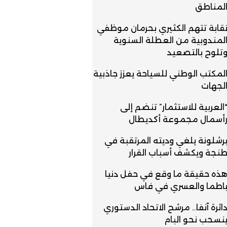
لمناطق
قابة تتهم الكثيري بحرمان موظفي
لمندوبية من العطلة السنوية
تلوح بالتصعيد
لمكتب الوطني للسياحة يعزز جاذبية
لجهات
العربية للاستثمار” تنضم إلى
أسمال مجموعة أكديطال
رشلونة يلغي وديته المرتقبة في
نجة ويكشف أسباب القرار
ذه حقيقة ما وقع في حفل دنيا
اطما والعسري في فاس
ائرة آنفا.. مرشح الاتحاد الدستوري
نسحب نحو البام