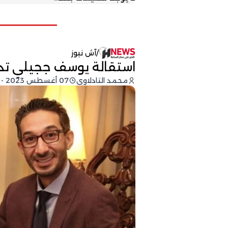
/
آش نيوز
استقالة يوسف ججيلي تد
محمد التادلاوي
07 أغسطس 2023 - 21:40