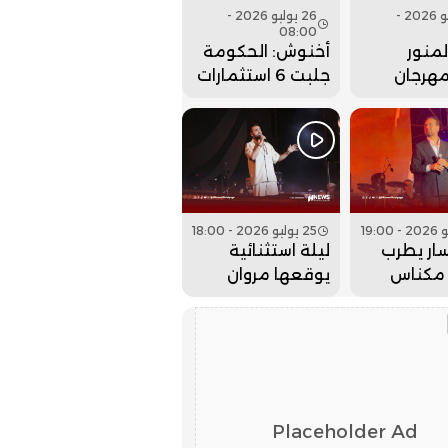
26 يوليو 2026 -
26 يوليو 2026 -
08:00
منور
أخنوش: الحكومة
مهرجان
جلبت 6 استثمارات
 بحفل
ضخمة للداخلة
 كبير..
وادي الذهب
25 يوليو 2026 - 18:00
ار يطرب
ليلة استثنائية
مكناس
يوقعها مروان
 عيساوة..
حاجي بمهرجان
عيساوة.. فيديو
Placeholder Ad