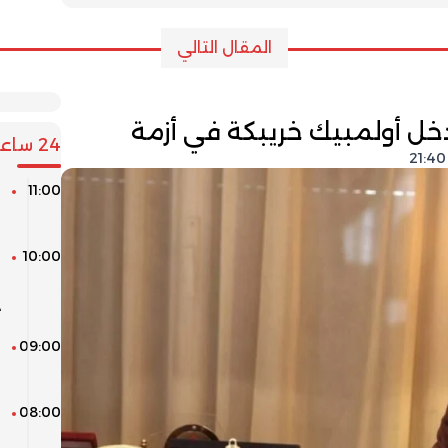
المقال التالي
خل أولمبيك خريبكة في أزمة
24 ساعة
11:00
ا
ا
10:00
ا
ا
د
09:00
م
م
08:00
ط
ا