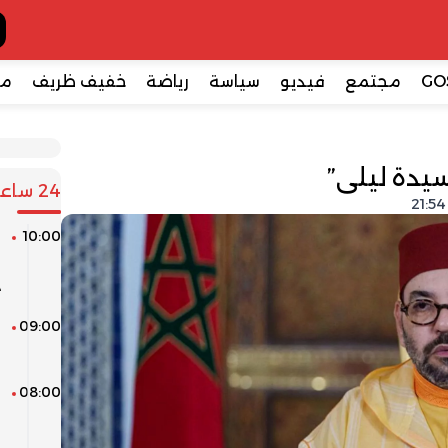
GO
مجتمع
فيديو
سياسة
رياضة
خفيف ظريف
مع
سيدة ليلى”
24 ساعة
10:00
ا
ا
د
09:00
م
م
08:00
ط
ا
ا