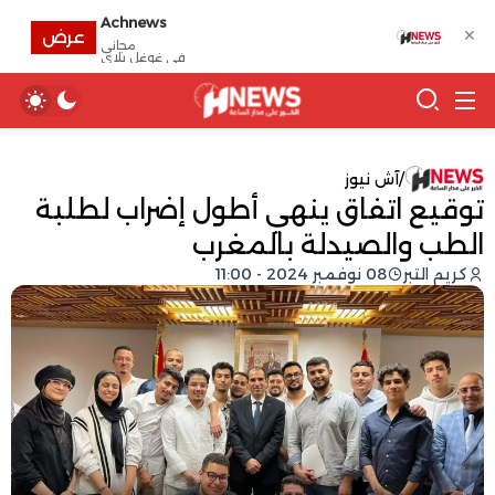
Achnews
✕
عرض
مجانى
في غوغل بلاي
/
آش نيوز
توقيع اتفاق ينهي أطول إضراب لطلبة
الطب والصيدلة بالمغرب
كريم التبر
08 نوفمبر 2024 - 11:00