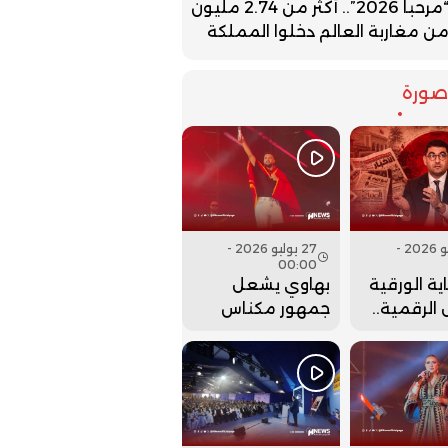
“مرحبا 2026”.. أكثر من 2.74 مليون
ن مغاربة العالم دخلوا المملكة
ورة
27 يوليو 2026 -
27 يوليو 2026 -
00:00
ية الورقية
بهاوي يشعل
الرقمية..
جمهور مكناس
ت وزارة
في ختام مهرجان
 عقارب
عيساوة.. فيديو
إلى الوراء؟