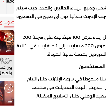
18:00
م
مل جميع الزبناء، الحاليين والجدد، حيث سيتم،
ري، رفع سرعة الإنترنت تلقائيا دون أي تغيير في التسعيرة
صوت وص
وبموجب هذه التعديلات، سيحصل زبناء عرض 100 ميغابيت على سرعة 200
ميغابيت، في حين سترتفع سرعة عرض 200 ميغابيت إلى 1 جيغابيت في الثانية،
مزودين بخدمة عالية الجودة.
17:00
 المستخدمين
بين حما
وتجاهل 
هل أعاد
ا ملحوظا في سرعة الإنترنت خلال الأيام
بنسعيد
يل التدريجي لهذه التعديلات في مختلف
الساعة 
يد الوطني خلال الأسابيع المقبلة.