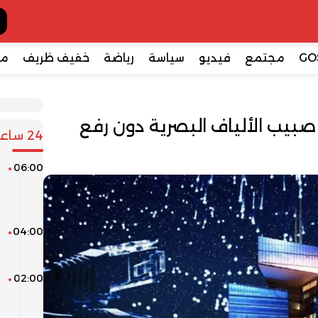
GO
مجتمع
فيديو
سياسة
رياضة
خفيف ظريف
مع
بيب الألياف البصرية دون رفع
24 ساعة
06:00
ن
ا
و
04:00
ا
ا
02:00
“
ر