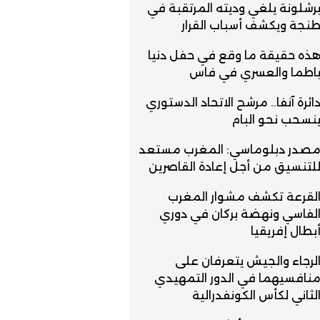
رشلونة يلغي وديته المرتقبة في
نجة ويكشف أسباب القرار
ذه حقيقة ما وقع في حفل دنيا
اطما والعسري في فاس
ائرة آنفا.. مرشح الاتحاد الدستوري
نسحب نحو البام
صدر دبلوماسي: المغرب مستعد
لتنسيق من أجل إعادة القاصرين
لقرعة تكشف مشوار المغرب
لفاسي ونهضة بركان في دوري
بطال إفريقيا
لرجاء والجيش يتعرفان على
نافسيهما في الدور التمهيدي
لثاني لكأس الكونفدرالية