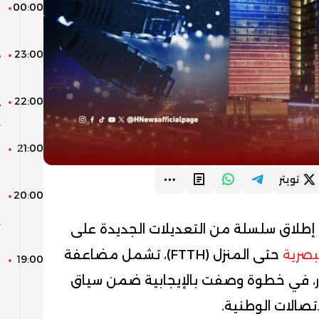
00:00
ب
ط
23:00
ه
ب
22:00
د
ي
21:00
م
ل
تويتر
20:00
ا
ا
طلاق سلسلة من التعديلات الجديدة على
أ
لبصرية
حتى المنزل (FTTH)، تشمل مضاعفة
19:00
ا
م
ار، في خطوة وصفت بالإيجابية ضمن سياق
ا
صالات الوطنية.