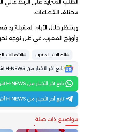
الطلب المتزايد على الربط عالي
مختلف القطاعات.
وينتظر خلال الأيام المقبلة رد 
وأورنج المغرب، في ظل توجه نح
#اتصالات_المغرب
#الاتصالات_ال
تابع آخر الأخبار من H-NEWS آش نيوز عبر Google News
تابع آخر الأخبار من H-NEWS آش نيوز عبر WhatsApp
تابع آخر الأخبار من H-NEWS آش نيوز عبر Telegram
مواضيع ذات صلة