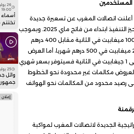
 المستخدمين
19:00
أسماء ل
، أعلنت اتصالات المغرب عن تسعيرة جديدة
تختتم 
لعروض الألياف البصرية ستدخل حيز التنفيذ ابتداء من فاتح ماي 2025. وبموجب
عيساوة
جماهيري
هذه التعديلات، سيعرض صبيب 100 ميغابيت في الثانية مقابل 400 درهم
فيديو
شهريا، بينما حدد سعر عرض 200 ميغابيت في 500 درهم شهريا، أما العرض
الأقصى الذي يوفر صبيبا يصل إلى 1 جيغابيت في الثانية فسيتوفر بسعر شهري
25 يوليو 2026 - 19:00
ل هذه العروض مكالمات غير محدودة نحو الخطوط
وائل جس
جمهور 
 إلى رصيد محدود من المكالمات نحو الهواتف
بمهرجان
فيديو
إعلان
رقمنة
اتيجية الجديدة لاتصالات المغرب لمواكبة