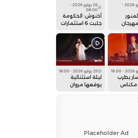
26 يوليو 2026 -
26 يوليو 2026 -
08:00
منور
أخنوش: الحكومة
مهرجان
جلبت 6 استثمارات
 بحفل
ضخمة للداخلة
 كبير..
وادي الذهب
25 يوليو 2026 - 18:00
ار يطرب
ليلة استثنائية
مكناس
يوقعها مروان
 عيساوة..
حاجي بمهرجان
عيساوة.. فيديو
Placeholder Ad