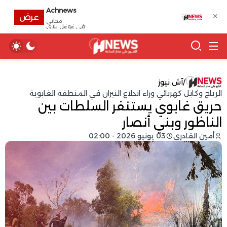
Achnews
✕
عرض
مجانى
في غوغل بلاي
/
آش نيوز
الرياح وكابل كهربائي وراء اندلاع النيران في المنطقة الغابوية
حريق غابوي يستنفر السلطات بين
الناظور وبني أنصار
أمين القادري
03 يونيو 2026 - 02:00