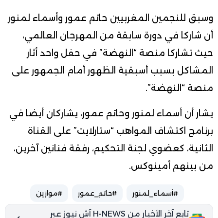
وسبق للنجمين المغربيين حاتم عمور وأسماء لمنور
أن شاركا في دورة سابقة من المهرجان العالمي،
حيث تشاركا منصة “النهضة” في حفل واحد أثار
المشاكل بسبب أسبقية الظهور أمام الجمهور على
منصة “النهضة”.
يشار أن أسماء لمنور وحاتم عمور، يشاركان أيضا في
برنامج اكتشاف المواهب “ستارلايت” على القناة
الثانية، كعضوي لجنة التحكيم، رفقة فنانين آخرين،
من بينهم أمينوكس.
#أسماء_لمنور
#حاتم_عمور
#موازين
تابع آخر الأخبار من H-NEWS آش نيوز عبر