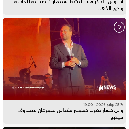
أخنوش: الحكومة جلبت 6 استثمارات ضخمة للداخلة
وادي الذهب
25 يوليو 2026 - 19:00
وائل جسار يطرب جمهور مكناس بمهرجان عيساوة..
فيديو