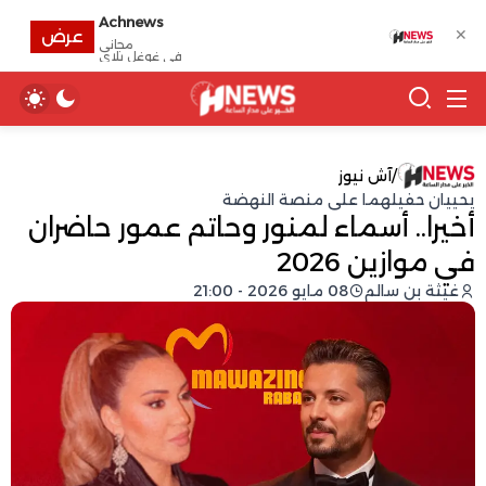
Achnews
✕
عرض
مجانى
في غوغل بلاي
/
آش نيوز
يحييان حفيلهما على منصة النهضة
أخيرا.. أسماء لمنور وحاتم عمور حاضران
في موازين 2026
غيثة بن سالم
08 مايو 2026 - 21:00