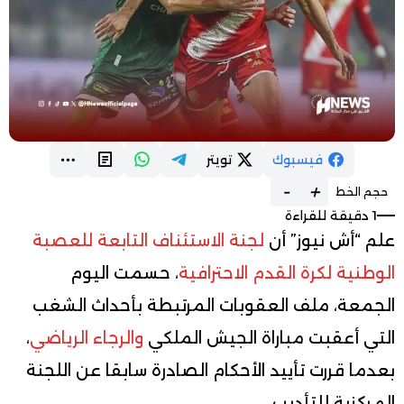
فيسبوك
تويتر
-
+
حجم الخط
1 دقيقة للقراءة
علم “أش نيوز” أن
لجنة الاستئناف التابعة للعصبة
الوطنية لكرة القدم الاحترافية
، حسمت اليوم
الجمعة، ملف العقوبات المرتبطة بأحداث الشغب
التي أعقبت مباراة الجيش الملكي
والرجاء الرياضي
،
بعدما قررت تأييد الأحكام الصادرة سابقا عن اللجنة
المركزية للتأديب.