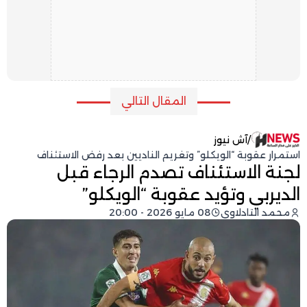
المقال التالي
/
آش نيوز
استمرار عقوبة “الويكلو” وتغريم الناديين بعد رفض الاستئناف
لجنة الاستئناف تصدم الرجاء قبل
الديربي وتؤيد عقوبة “الويكلو”
محمد التادلاوي
08 مايو 2026 - 20:00