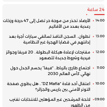
24 ساعة
14:00
الأرصاد تحذر من موجة حر تصل إلى 47 درجة وزخات
رعدية بعدد من الأقاليم
13:00
تطوان.. السجن النافذ لسائقي سيارات أجرة بعد
إدانتهم في قضايا الهجرة غير النظامية
12:00
مقترحات لإعادة هيكلة البطولة.. 20 فريقا وجوائز
فردية وشروط جديدة للصعود
11:00
اجتماع طارئ بالرباط.. “فيفا” يحسم الجدل حول
نهائي كأس العالم 2030
10:00
اعتقال أحد قادة “DZ Mafia”.. هل يطوي صفحة
التوتر الأمني بين باريس والجزائر؟
09:00
لائحة المرشحين غير المؤهلين للانتخابات تقترب
من الظهور