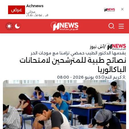
Achnews
✕
عرض
مجانى
في غوغل بلاي
/
آش نيوز
يقدمها الدكتور الطيب حمضي تزامنا مع موجات الحر
نصائح طبية للمترشحين لامتحانات
الباكالوريا
كريم التبر
03 يونيو 2026 - 08:00