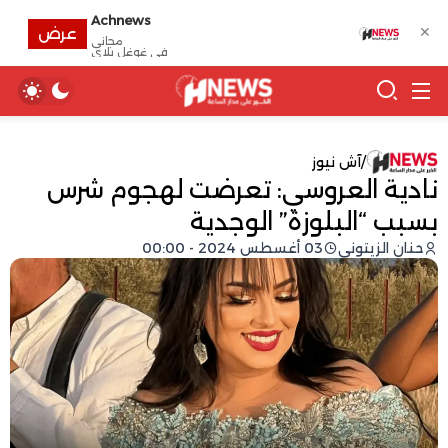
Achnews
✕
عرض
مجانى
في غوغل بلاي
/
آش نيوز
نادية العروسي: تعرضت لهجوم شرس
بسبب “البلوزة” الوجدية
حنان الزيتوني
03 أغسطس 2024 - 00:00