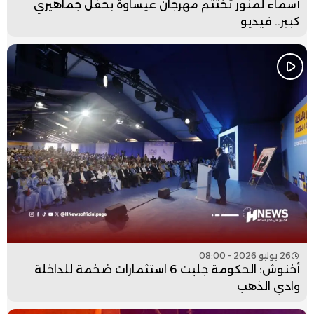
أسماء لمنور تختتم مهرجان عيساوة بحفل جماهيري
كبير.. فيديو
26 يوليو 2026 - 08:00
أخنوش: الحكومة جلبت 6 استثمارات ضخمة للداخلة
وادي الذهب