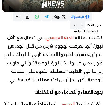
فيسبوك
تويتر
-
+
حجم الخط
1 دقيقة للقراءة
كشفت الفنانة
نادية العروسي
، في اتصال مع
“آش
نيوز”
، أنها تعرضت لهجوم شرس من قبل الجماهير
الجزائرية بسبب أغنيتها الجديدة “آيلي يا البنات”، التي
ظهرت من خلالها ب”البلوزة الوجدية”، والتي حاولت
إبرازها في “الكليب” مسلطة الضوء على الثقافة
الوجدية، لكن الجزائريين اعتبروها لباسا غير مغربي.
ردود الفعل والتعامل مع الانتقادات
وأضافت نادية
العروسي
أنها تفاجأت بالرسائل الهائلة